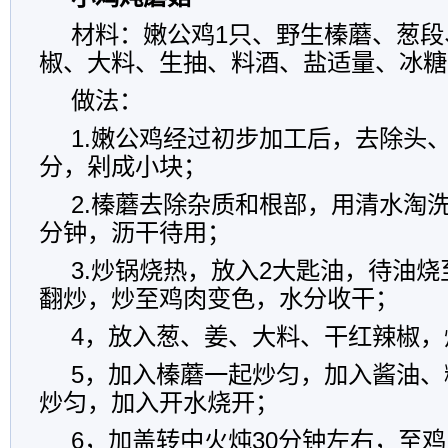
材料：嫩公鸡1只、野生榛蘑、葱段
椒、大料、生抽、料酒、盐适量、冰糖
做法：
1.嫩公鸡经过初步加工后，去除头
分，剁成小块；
2.榛蘑去除杂质和根部，用清水淘洗
分钟，沥干待用；
3.炒锅烧热，放入2大匙油，待油烧
翻炒，炒至鸡肉变色，水分收干；
4，放入葱、姜、大料、干红辣椒，
5，加入榛蘑一起炒匀，加入酱油、
炒匀，加入开水烧开；
6，加盖转中火炖30分钟左右，至