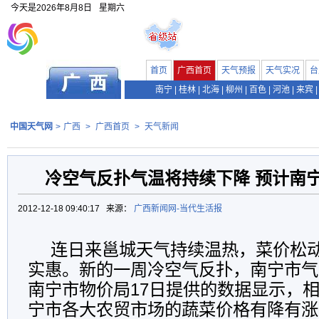
今天是
2026年8月8日
星期六
首页
广西首页
天气预报
天气实况
台
南宁
|
桂林
|
北海
|
柳州
|
百色
|
河池
|
来宾
|
中国天气网
>
广西
>
广西首页
>
天气新闻
冷空气反扑气温将持续下降 预计南
2012-12-18 09:40:17 来源：
广西新闻网-当代生活报
连日来邕城天气持续温热，菜价松
实惠。新的一周冷空气反扑，南宁市气
南宁市物价局17日提供的数据显示，
宁市各大农贸市场的蔬菜价格有降有涨