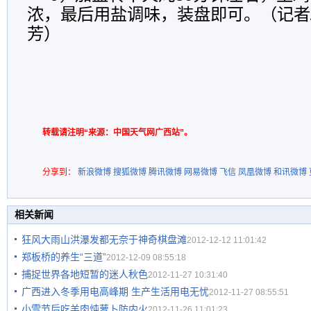
浓，最后用盐调味，装盘即可。（记者/
芳）
转载请注明“来源：中国天气网广西站”。
分享到：
新浪微博
搜狐微博
腾讯微博
网易微博
飞信
凤凰微博
和讯微博
相关新闻
狂风大雨山洪瀑发都无奈于神奇棋盘滩
2012-12-12 11:01:42
郑板桥的养生“三道”
2012-12-09 08:55:18
捕捉世界各地短暂的迷人秋色
2012-11-27 10:31:40
广西进入冬季用电高峰期 生产生活用电无忧
2012-11-27 08:55:51
小雪节后吃羊肉炖萝卜防内火
2012-11-26 11:01:23