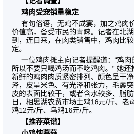
【记者调查】
鸡肉受宠销量稳定
有句俗语，无鸡不成宴，加之鸡肉
价值高，备受市民的青睐。记者在北湖
到，连日来，在肉类销售中，鸡肉比较
定。
一位鸡肉摊主向记者提醒道：“鸡肉
所以不要只喝鸡汤而不吃鸡肉。” 她
新鲜的鸡肉肉质紧密排列、颜色呈干净
泽，皮呈米色、有光泽和张力，毛囊突
皮的表面比较干，或者含水较多、脂肪
日，相思湖农贸市场土鸡16元/斤、老母
鸡12元/斤、乌鸡16元/斤。
【推荐菜谱】
小鸡炖蘑菇