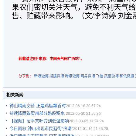
果农们密切关注天气，避免不利天气给
售、贮藏带来影响。
（文/李诗婷 刘金
转载请注明“来源：中国天气网广西站”。
分享到：
新浪微博
搜狐微博
腾讯微博
网易微博
飞信
凤凰微博
和讯微博
相关新闻
钟山晴雨交替 正是鸡枞飘香时
2012-06-18 20:57:24
持续降雨致贺州部分路段积水
2012-05-30 21:56:36
【视频】昭平茶叶受到低温影响
2012-03-05 17:24:24
今日雨歇 钟山出现市民逛街“热潮”
2012-01-16 21:46:20