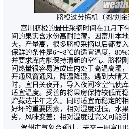
脐橙过分拣机（图/刘金
富川脐橙的最佳采摘时间在11月下旬
间的果实含水份高耐贮藏，因富川本地
大，产量高，很多脐橙采摘以后都要入
保鲜的条件是6～8℃的适宜温度，80
并要求库内能保持清新的空气。脐橙刚
间热量很容易造成库内处于高温高湿，
开通风窗通风，降温降湿。遇到大晴天
时，宜日关夜开，导入夜间冷空气使库
适宜温度。妥善的将果房保持较低而稳
贮藏达半年之久。同时适宜而稳定的相
好坏的重要因素，相对湿度过低，水果
劣，风味变差；相对湿度过高又可能引
贺州市气象台预计，未来一周富川