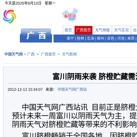
今天是
2026年8月10日
星期一
首页
广西首页
天气预报
天气实况
台
南宁
|
桂林
|
北海
|
柳州
|
百色
|
河池
|
来宾
|
中国天气网
>
广西
>
广西首页
>
天气新闻
富川阴雨来袭 脐橙贮藏需
2012-12-12 15:34:07 来源：
中国天气网广西站
中国天气网广西站讯 目前正是脐橙
预计未来一周富川以阴雨天气为主，提
阴雨天气对脐橙贮藏等带来的不利影响
富川脐橙畅销于全国各地。因脐橙