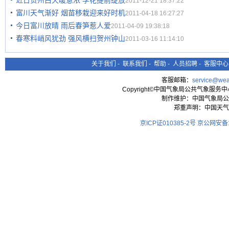
近日贺州白天暖意浓 李花提前绽放
2011-12-21 18:37:22
富川天气渐好 烟苗移栽迎来好时机
2011-04-18 16:27:27
今日富川放晴 雨后春笋惹人爱
2011-04-09 19:38:18
春寒料峭风犹劲 强风横扫贺州钟山
2011-03-16 11:14:10
关于我们
-
联系我们
-
帮助
-
人员招聘
-
客服中心
客服邮箱：
service@wea
Copyright©中国气象局公共气象服务中心 All
制作维护：中国气象局公
郑重声明：中国天气
京ICP证010385-2号
京公网安备11