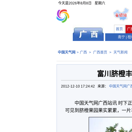
今天是
2026年8月8日
星期六
首页
广
南宁
|
桂
中国天气网
>
广西
>
广西首页
>
天气新闻
富川脐橙丰
2012-12-10 17:24:42 来源：
中国天气网广
中国天气网广西站讯 时下
可见到脐橙果园果实累累，一片