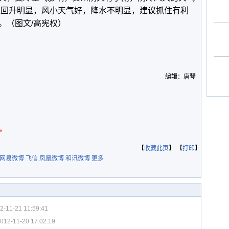
气温回升明显，风小天气好，降水不明显，建议抓住有利
。（图文/高宪权）
编辑：唐琴
。
【
收藏此页
】 【
打印
】
网易微博
飞信
凤凰微博
和讯微博
更多
2-11-21 11:59:41
012-11-20 17:02:19