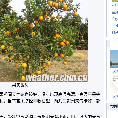
江
台风
立秋
今日
台风
立
果实累累
果期间天气条件较好，没有出现高温高湿、高温干旱等
立
利。当下富川脐橙丰收在望！前几日贺州天气晴好，部
气象
天，受冷空气影响，贺州阴天有小雨，阴冷风大的天气