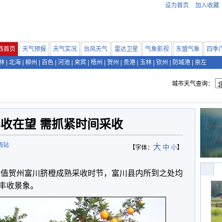
设为首页
加入收藏
西首页
天气预报
天气实况
台风天气
雷达卫星
气象影视
东盟气象
四季
林
|
北海
|
柳州
|
百色
|
河池
|
来宾
|
梧州
|
贺州
|
贵港
|
玉林
|
钦州
|
防城港
|
崇左
城市天气查询：
收在望 需抓紧时间采收
西站
大
中
【字体：
小
】
正值贺州富川脐橙成熟采收时节，富川县内所到之处均
丰收景象。