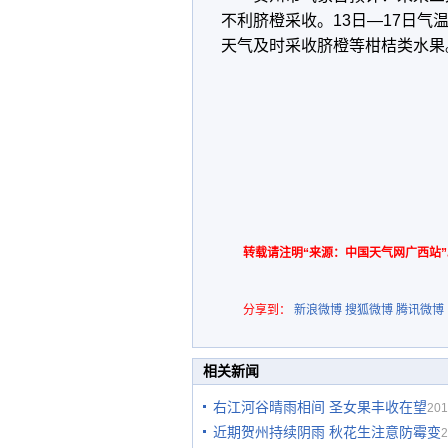
不利脐橙采收。13日—17日
天气及时采收脐橙等柑桔类水果
转载请注明“来源：中国天气网广西站”
分享到：
新浪微博
搜狐微博
腾讯微博
相关新闻
右江河谷晴雨相间 圣女果丰收在望
201
近期贺州持续阴雨 秋花生注意防霉变
2