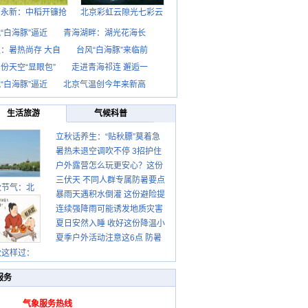
西永新：中稻开镰抢
北京彩虹云隙光七彩云
“白海豚”逼近
青海湖畔：湖光花海长
：暑热尚存 大自
台风“白海豚”来临前
份天空“显眼包”
走进青海祁连 邂逅一
“白海豚”逼近
北京气温创今年来新高
生活旅游
气候科普
立秋话养生：“贴秋膘”莫着急
暑热未退空调吹不停 3招护住
先清暑再防燥
户外露营怎么玩更安心？这份
肩颈不酸痛
三伏天 不同人群专属防暑要点
攻略请收好
秋节气：北
暴雨天遇积水倒灌 这份避险提
请收好
连续强降雨可能诱发地质灾害
示请收好
夏日安然入睡 收好这份降温小
这些前兆要知道
夏季户外活动注意这6点 防暑
贴士
秋这样过：
健身两不误
服务
气象服务热线