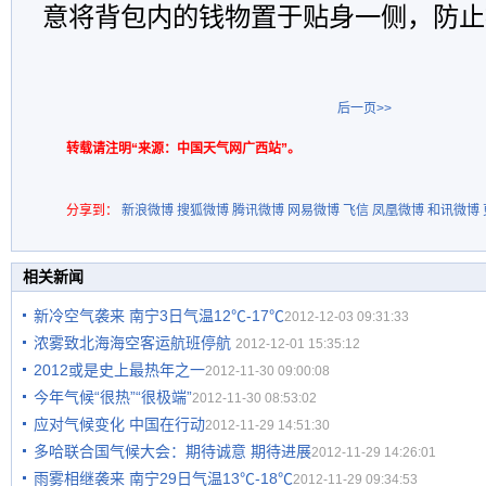
意将背包内的钱物置于贴身一侧，防止
后一页>>
转载请注明“来源：中国天气网广西站”。
分享到：
新浪微博
搜狐微博
腾讯微博
网易微博
飞信
凤凰微博
和讯微博
相关新闻
新冷空气袭来 南宁3日气温12℃-17℃
2012-12-03 09:31:33
浓雾致北海海空客运航班停航
2012-12-01 15:35:12
2012或是史上最热年之一
2012-11-30 09:00:08
今年气候“很热”“很极端”
2012-11-30 08:53:02
应对气候变化 中国在行动
2012-11-29 14:51:30
多哈联合国气候大会：期待诚意 期待进展
2012-11-29 14:26:01
雨雾相继袭来 南宁29日气温13℃-18℃
2012-11-29 09:34:53