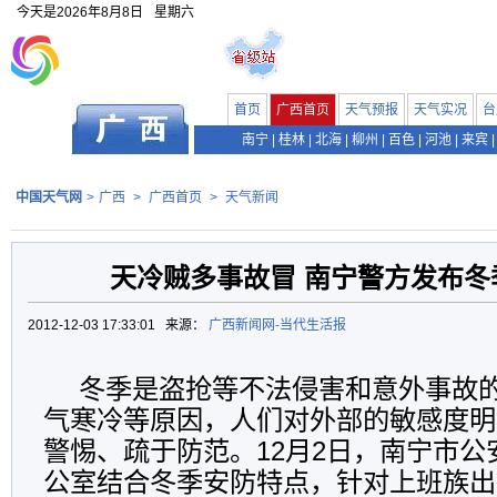
今天是
2026年8月8日
星期六
首页
广西首页
天气预报
天气实况
台
南宁
|
桂林
|
北海
|
柳州
|
百色
|
河池
|
来宾
|
中国天气网
>
广西
>
广西首页
>
天气新闻
天冷贼多事故冒 南宁警方发布冬
2012-12-03 17:33:01 来源：
广西新闻网-当代生活报
冬季是盗抢等不法侵害和意外事故
气寒冷等原因，人们对外部的敏感度明
警惕、疏于防范。12月2日，南宁市
公室结合冬季安防特点，针对上班族出