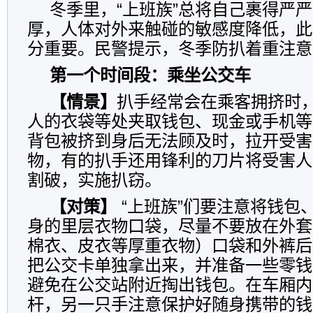
冬季里，“上班族”总将自己裹得严
厚，人体对外来触碰的敏感度降低，此
分重要。民警提示，冬季防扒着重注意
第一个时间段：乘坐公交车
【情景】
扒手经常会在乘客拥挤时
人的衣袋等处夹取钱包、现金或手机等
背包被挤到身后无法顾及时，拉开受害
物，有的扒手还用锋利的刀片将受害人
割破，实施扒窃。
【对策】
“上班族”们要注意将钱包
身的里层衣物口袋，尽量不要放在外套
棉衣、皮衣等厚重衣物）口袋和外裤后
把公交卡单独拿出来，并准备一些零钱
避免在公交站附近掏出钱包。在车厢内
杆，另一只手注意保护好随身携带的钱