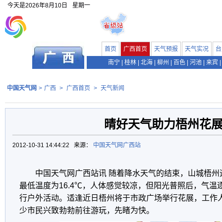
今天是
2026年8月10日
星期一
首页
广西首页
天气预报
天气实况
台
南宁
|
桂林
|
北海
|
柳州
|
百色
|
河池
|
来宾
|
中国天气网
>
广西
>
广西首页
>
天气新闻
晴好天气助力梧州花
2012-10-31 14:44:22 来源：
中国天气网广西站
中国天气网广西站讯 随着降水天气的结束，山城梧州
最低温度为16.4℃，人体感觉较凉，但阳光普照后，气
行户外活动。适逢近日梧州将于市政广场举行花展，工作
少市民兴致勃勃前往游玩，先睹为快。