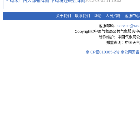
周末广西大部有阵雨 下周将迎较强降雨
2012-08-31 11:19:33
关于我们
-
联系我们
-
帮助
-
人员招聘
-
客服中心
客服邮箱：
service@wea
Copyright©中国气象局公共气象服务中心 All
制作维护：中国气象局公
郑重声明：中国天气
京ICP证010385-2号
京公网安备11