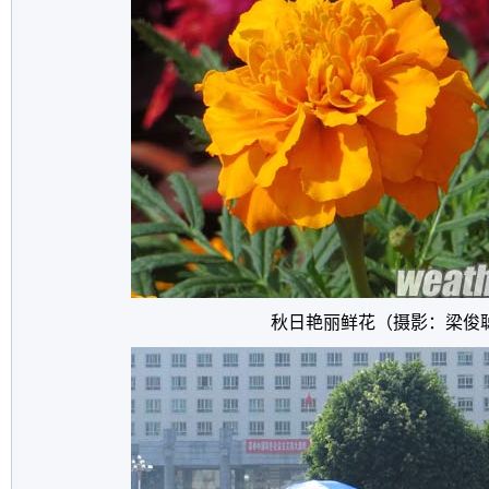
秋日艳丽鲜花（摄影：梁俊