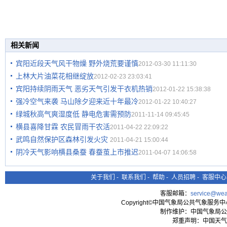
相关新闻
宾阳近段天气风干物燥 野外烧荒要谨慎
2012-03-30 11:11:30
上林大片油菜花相继绽放
2012-02-23 23:03:41
宾阳持续阴雨天气 恶劣天气引发干衣机热销
2012-01-22 15:38:38
强冷空气来袭 马山除夕迎来近十年最冷
2012-01-22 10:40:27
绿城秋高气爽湿度低 静电危害需预防
2011-11-14 09:45:45
横县喜降甘霖 农民冒雨干农活
2011-04-22 22:09:22
武鸣自然保护区森林引发火灾
2011-04-21 15:00:44
阴冷天气影响横县桑蚕 春蚕茧上市推迟
2011-04-07 14:06:58
关于我们
-
联系我们
-
帮助
-
人员招聘
-
客服中心
客服邮箱：
service@wea
Copyright©中国气象局公共气象服务中心 All
制作维护：中国气象局公
郑重声明：中国天气