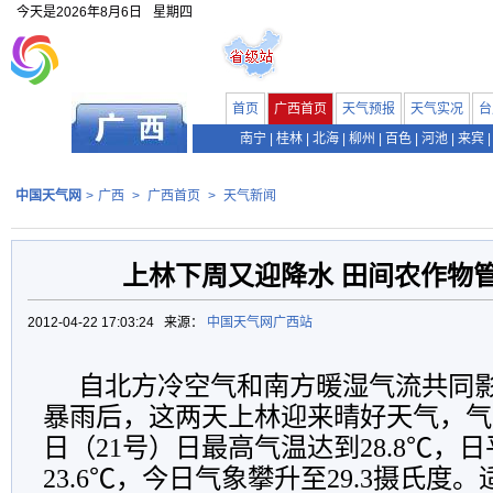
今天是
2026年8月6日
星期四
首页
广西首页
天气预报
天气实况
台
南宁
|
桂林
|
北海
|
柳州
|
百色
|
河池
|
来宾
|
中国天气网
>
广西
>
广西首页
>
天气新闻
上林下周又迎降水 田间农作物
2012-04-22 17:03:24 来源：
中国天气网广西站
自北方冷空气和南方暖湿气流共同
暴雨后，这两天上林迎来晴好天气，气
日（21号）日最高气温达到28.8℃，
23.6℃，今日气象攀升至29.3摄氏度