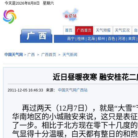
今天是
2026年8月8日
星期六
首页
广西首页
天气预报
天气实况
台
南宁
|
桂林
|
北海
|
柳州
|
百色
|
河池
|
来宾
|
中国天气网
>
广西
>
广西首页
>
天气新闻
近日昼暖夜寒 融安桂花二
2011-12-05 16:46:33 来源：
中国天气网广西站
再过两天（12月7日），就是“大雪
华南地区的小城融安来说，这只是表征
了一步。相比于北方现在零下十几度的
气显得十分温暖，白天都有整日的和煦