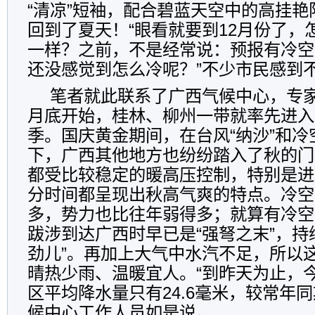
“清凉”短袖，配合碧蓝天空中的高挂
回到了夏天！“眼看就要到12月份了，
一样？之前，不是经常说：预报有冷空
还没感觉到怎么冷呢？”不少市民感到不
笔者就此联系了广西气候中心，专家
月底开始，桂林、柳州一带就率先进入
季。国庆黄金期间，在台风“纳沙”和冷
下，广西其他地方也纷纷踏入了秋的门
都受比较稳定的暖高压控制，特别是进
分时间都呈现出秋高气爽的特点。冷空
多，势力也比往年弱得多；就算有冷空
跋涉到达广西时早已是“强弩之末”，持
劲儿”。再加上大气中水汽不足，所以
晴热少雨、温暖宜人。“到昨天为止，今
区平均降水量只有24.6毫米，较常年同
候中心工作人员如是说。