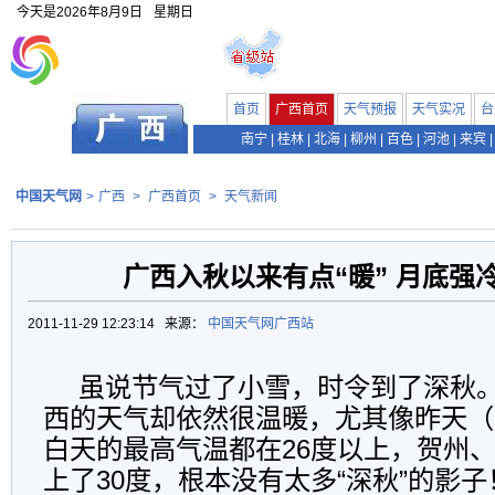
今天是
2026年8月9日
星期日
首页
广西首页
天气预报
天气实况
台
南宁
|
桂林
|
北海
|
柳州
|
百色
|
河池
|
来宾
|
中国天气网
>
广西
>
广西首页
>
天气新闻
广西入秋以来有点“暖” 月底强
2011-11-29 12:23:14 来源：
中国天气网广西站
虽说节气过了小雪，时令到了深秋
西的天气却依然很温暖，尤其像昨天（
白天的最高气温都在26度以上，贺州
上了30度，根本没有太多“深秋”的影