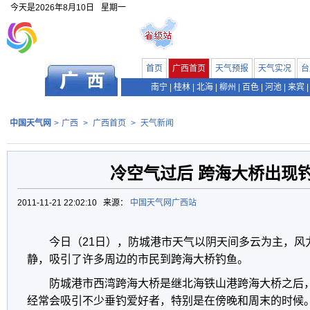
今天是
2026年8月10日
星期一
首页
广西首页
天气预报
天气实况
台
南宁
|
桂林
|
北海
|
柳州
|
百色
|
河池
|
来宾
|
中国天气网
>
广西
>
广西首页
>
天气新闻
冷空气过后 跨海大桥出现
2011-11-21 22:02:10 来源：
中国天气网广西站
今日（21日），防城港市天气以阴天间多云为主，风
静，吸引了许多周边的市民到跨海大桥钓鱼。
防城港市西湾跨海大桥是继北海铁山港跨海大桥之后
经常会吸引不少垂钓爱好者，特别是在傍晚和周末的时候