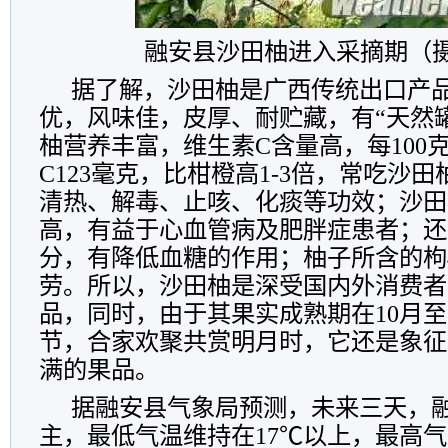
融安县沙田柚进入采摘期（
据了解，沙田柚是广西传统出口产
优，风味佳，皮厚、耐贮藏，有“天然
柚营养丰富，维生素C含量高，每100
C123毫克，比柑橙高1-3倍，常吃沙
清热、解毒、止咳、化痰等功效；沙田
高，有益于心血管病及肥胖症患者；还
分，有降低血糖的作用；柚子所含的枸
劳。所以，沙田柚是深受国内外消费者
品，同时，由于其果实成熟期在10月至
节，合家欢聚共赏明月时，它还是象征
满的果品。
据融安县气象局预测，未来三天，
主，最低气温维持在17℃以上，最高气