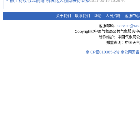
柳江持续低温阴雨 机械化大棚肓秧待春播
2011-03-19 10:29:46
关于我们
-
联系我们
-
帮助
-
人员招聘
-
客服中心
客服邮箱：
service@wea
Copyright©中国气象局公共气象服务中心 All
制作维护：中国气象局公
郑重声明：中国天气
京ICP证010385-2号
京公网安备11