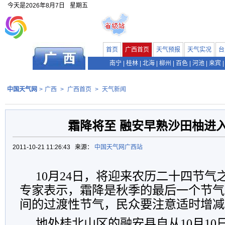
今天是
2026年8月7日
星期五
首页
广西首页
天气预报
天气实况
台
南宁
|
桂林
|
北海
|
柳州
|
百色
|
河池
|
来宾
|
中国天气网
>
广西
>
广西首页
>
天气新闻
霜降将至 融安早熟沙田柚进
2011-10-21 11:26:43 来源：
中国天气网广西站
10月24日，将迎来农历二十四节气
专家表示，霜降是秋季的最后一个节气
间的过渡性节气，
民众要注意适时增减
地处桂北山区的融安县自从10月10