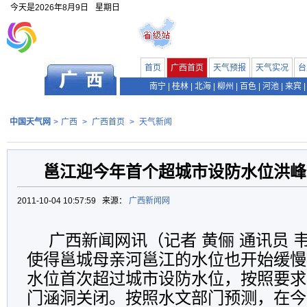
今天是
2026年8月9日
星期日
首页
广西首页
天气预报
天气实况
台
南宁
|
桂林
|
北海
|
柳州
|
百色
|
河池
|
来宾
|
中国天气网
>
广西
>
广西首页
>
天气新闻
邕江迎今年首个超城市设防水位洪峰
2011-10-04 10:57:59 来源：
广西新闻网
广西新闻网讯（记者 黄俪 通讯员 
使得邕城母亲河邕江的水位也开始缓慢
水位首次超过城市设防水位，按照要求
门涵洞关闭。按照水文部门预测，在今