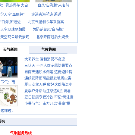
秋：暑热尚存 大自
台风“白海豚”来临前
份天空“显眼包”
走进青海祁连 邂逅一
“白海豚”逼近
北京气温创今年来新高
京天空现瑰丽朝霞
为防范台风“白海豚”
京天空现鱼鳞云景观
北京降雨过后火烧云
天气新闻
气候趣闻
大暑养生 温和消暑不贪凉
三伏天 不同人群专属防暑要点
暴雨天遇积水倒灌 这份避险提
请收好
连续强降雨可能诱发地质灾害
示请收好
暑节气：南
夏日安然入睡 收好这份降温小
这些前兆要知道
夏季户外活动注意这6点 防暑
贴士
夏日健康享受冷饮 牢记“两注意
健身两不误
小暑节气：南方开启“桑拿”模
一控制”
式 北方陆续进入雨季
暑这样过：
服务
气象服务热线