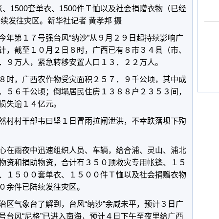
蚊帐、1500套单衣、1500件Ｔ恤以及社会捐赠衣物（已经
陆续发往灾区。新华社记者 黄孝邦 摄
今年第１７号强台风“纳沙”从９月２９日起持续影响广
计，截至１０月２日８时，广西已有８市３４县（市、
．９万人，紧急转移安置人口１３．２２万人。
８时，广西农作物受灾面积２５７．９千公顷，其中成
．５６千公顷；倒塌居民住房１３８８户２３５３间，
损失逾１４亿元。
然村村干部韦曰坚１日冒雨拉闸泄洪，不幸跌落坝下殉
心在雨夜中迅速组织人员、车辆，给合浦、灵山、浦北
物资和捐助物资，合计有３５０顶救灾专用帐篷、１５
、１５００套单衣、１５００件Ｔ恤以及社会捐赠衣物
０余件已陆续发往灾区。
治区气象台了解到，台风“纳沙”余威未平，预计３日广
号台风“尼格”已进入南海，预计４日下午至夜里给广西