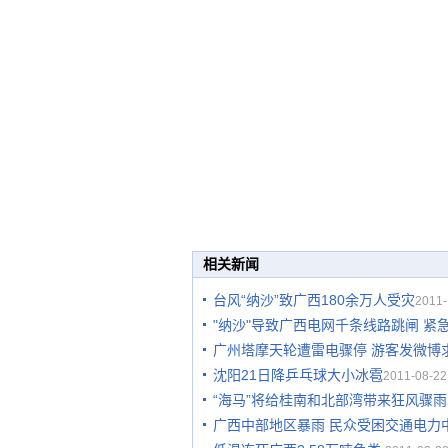
相关新闻
台风“纳沙”致广西180余万人受灾
2011-
"纳沙"导致广西电网千条线路跳闸 紧
广州塔摩天轮遭雷电骤停 游客发微博
沈阳21日降乒乓球大小冰雹
2011-08-22
“海马”将给桂南和北部湾带来狂风骤雨
广西中部地区暴雨 民众受困交通电力