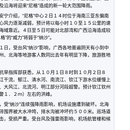
及沿海将迎来“尼格”造成的新一轮大范围降雨。
安宁介绍，“尼格”中心２日１４时位于海南三亚东偏南
心风力逐渐减弱，预计将以每小时１０至１５公里的速
海域靠近。４日至５日可能对北部湾和广西沿海造成较
”的“威力”将弱于“纳沙”。
１日，受台风“纳沙”影响，广西各地普遍阴天有小到中
州、北海等地游客人数同比去年有明显下降，旅游胜地
抗旱指挥部获悉，从１０月１日８时到１０月２日８
江干流、郁江、清水河、南流江、钦江下游水位缓慢上
、大风江、北流河、明江部分河段超警。预计钦江钦州
警１．２ｍ）左右的洪峰。
，受“纳沙”连续强降雨影响，机场设施遭到破坏。北海
砖围界被大水冲垮，排水沟被冲坏约５００米。巡场道
击，受损严重。受台风及强雷雨影响，机场航管楼和候