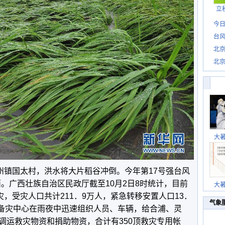
立
今日
台风
北
北
惊
大
宾州镇国太村，洪水将大片稻谷冲倒。今年第17号强台风
广西。广西壮族自治区民政厅截至10月2日8时统计，目前
大
灾，受灾人口共计211．9万人，紧急转移安置人口13．
气象
西备灾中心在雨夜中迅速组织人员、车辆，给合浦、灵
调运救灾物资和捐助物资，合计有350顶救灾专用帐