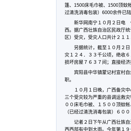
篷、1500床毛巾被、1500顶
过清洗消毒包装）6000余件已
新华网南宁１０月２日电 
西。据广西壮族自治区民政厅统
区）受灾，受灾人口共计２１１
另据统计，截至１０月２日
灾１２４．３３千公顷，绝收６
损坏房屋７６３７间；直接经济
宾阳县中华镇蒙记村宣村自
职。
１０月１日晚，广西备灾中
三个受灾较为严重的县调运救灾
００床毛巾被、１５００顶蚊帐
（已经过清洗消毒包装）６００
记者２日下午从广西壮族自
西西部有中到大雨。今年第１９