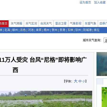
设为首页
加入收藏
西首页
天气预报
天气实况
台风天气
雷达卫星
气象影视
东盟气象
四季
林
|
北海
|
柳州
|
百色
|
河池
|
来宾
|
梧州
|
贺州
|
贵港
|
玉林
|
钦州
|
防城港
|
崇左
城市天气查询：
11万人受灾 台风“尼格”即将影响广
西
大
中
【字体：
小
】