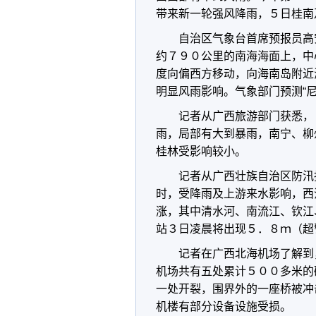
带来新一轮强风降雨，５日桂南
自治区气象台首席预报员高
约７９０公里的南海海面上，中
度向偏西方移动，向海南岛附近
明显风雨影响。气象部门预测“尼格
记者从广西旅游部门获悉，
雨，局部有大到暴雨，南宁、柳
桂林受影响较小。
记者从广西壮族自治区防汛
时，受降雨及上游来水影响，西
涨，其中清水河、南流江、钦江
站３日凌晨将出现５．８ｍ（超
记者在广西北海机场了解到
机场共有五处累计５００多米的
一处开裂，围界外的一座桥被冲
机楼有部分设备设施受损。