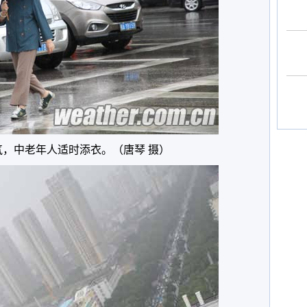
气，中老年人适时添衣。（唐琴 摄）