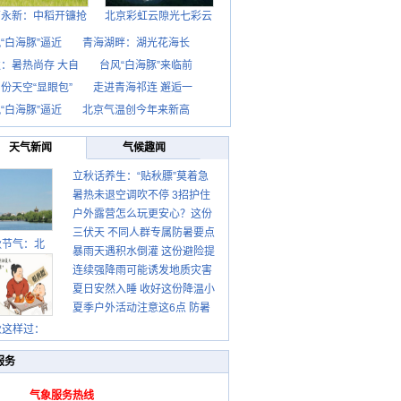
西永新：中稻开镰抢
北京彩虹云隙光七彩云
“白海豚”逼近
青海湖畔：湖光花海长
：暑热尚存 大自
台风“白海豚”来临前
份天空“显眼包”
走进青海祁连 邂逅一
“白海豚”逼近
北京气温创今年来新高
天气新闻
气候趣闻
立秋话养生：“贴秋膘”莫着急
暑热未退空调吹不停 3招护住
先清暑再防燥
户外露营怎么玩更安心？这份
肩颈不酸痛
三伏天 不同人群专属防暑要点
攻略请收好
秋节气：北
暴雨天遇积水倒灌 这份避险提
请收好
连续强降雨可能诱发地质灾害
示请收好
夏日安然入睡 收好这份降温小
这些前兆要知道
夏季户外活动注意这6点 防暑
贴士
健身两不误
秋这样过：
服务
气象服务热线