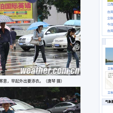
江
台风
立秋
今日
台风
立
寒意，早起外出要添衣。（唐琴 摄）
立
气象