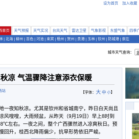
设为首页
加入收藏
西首页
天气预报
天气实况
台风天气
雷达卫星
气象影视
东盟气象
四季
林
|
北海
|
柳州
|
百色
|
河池
|
来宾
|
梧州
|
贺州
|
贵港
|
玉林
|
钦州
|
防城港
|
崇左
城市天气查询：
秋凉 气温骤降注意添衣保暖
西站
大
中
【字体：
小
】
地一夜知秋凉。尤其是钦州和省城南宁，昨日白天尚且
凉风嗖嗖，大雨倾盆，从昨天（9月19日）早上8时到
达8℃左右。一夜之间，整个广西骤然进入凉爽秋日。预
慢回升，桂西北降雨偏少，抗旱形势依旧严峻。