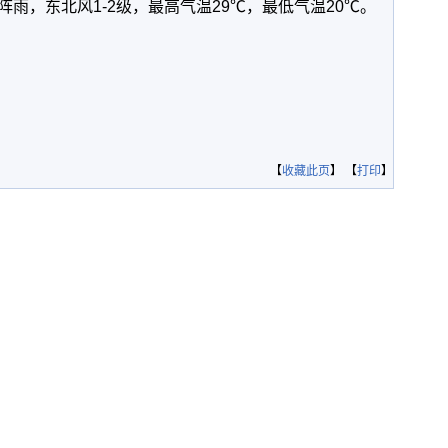
雨，东北风1-2级，最高气温29℃，最低气温20℃。
【
收藏此页
】 【
打印
】