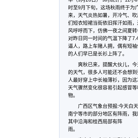
时至9月下旬，这场秋雨终于为
来，天气炎热如暑，开冷气、吹
们短衣短裙当街依旧挥汗如雨，
风呼呼而下，仿佛一夜之间夏转冬
对昨日同一时间的气温下降了7
逼人，路上车赌人拥，偶有短袖
的人们早已是长衫上阵了。
爽秋已来，提醒大伙儿，今
的天气，很多人可能还不会想到
人最好穿上中长袖薄衫，因为这
天气骤然变化很容易引起感冒等
物。
广西区气象台预报:今天白
南宁等市的部分地区有阵雨，我
其中沿海和桂西局部有阵
雨。