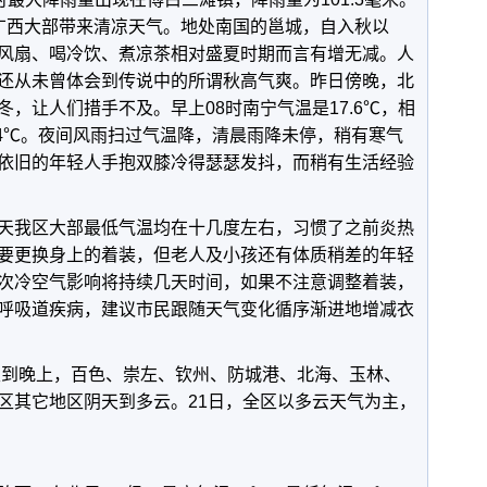
广西大部带来清凉天气。地处南国的邕城，自入秋以
风扇、喝冷饮、煮凉茶相对盛夏时期而言有增无减。人
还从未曾体会到传说中的所谓秋高气爽。昨日傍晚，北
，让人们措手不及。早上08时南宁气温是17.6℃，相
.4℃。夜间风雨扫过气温降，清晨雨降未停，稍有寒气
依旧的年轻人手抱双膝冷得瑟瑟发抖，而稍有生活经验
天我区大部最低气温均在十几度左右，习惯了之前炎热
要更换身上的着装，但老人及小孩还有体质稍差的年轻
次冷空气影响将持续几天时间，如果不注意调整着装，
呼吸道疾病，建议市民跟随天气变化循序渐进地增减衣
天到晚上，百色、崇左、钦州、防城港、北海、玉林、
区其它地区阴天到多云。21日，全区以多云天气为主，