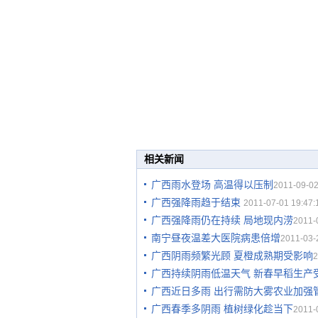
相关新闻
广西雨水登场 高温得以压制
2011-09-02
广西强降雨趋于结束
2011-07-01 19:47:
广西强降雨仍在持续 局地现内涝
2011-
南宁昼夜温差大医院病患倍增
2011-03-
广西阴雨频繁光顾 夏橙成熟期受影响
2
广西持续阴雨低温天气 新春早稻生产
广西近日多雨 出行需防大雾农业加强
广西春季多阴雨 植树绿化趁当下
2011-