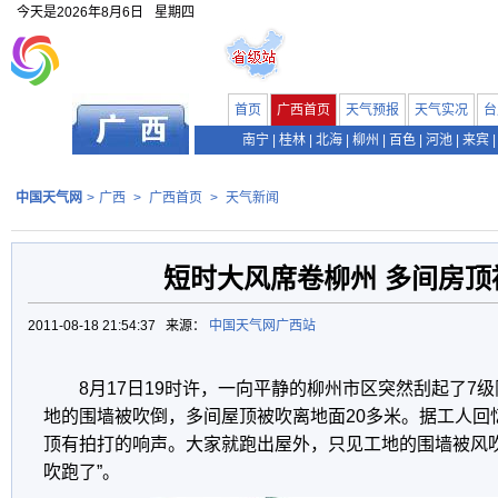
今天是
2026年8月6日
星期四
首页
广西首页
天气预报
天气实况
台
南宁
|
桂林
|
北海
|
柳州
|
百色
|
河池
|
来宾
|
中国天气网
>
广西
>
广西首页
>
天气新闻
短时大风席卷柳州 多间房顶
2011-08-18 21:54:37 来源：
中国天气网广西站
8月17日19时许，一向平静的柳州市区突然刮起了7
地的围墙被吹倒，多间屋顶被吹离地面20多米。据工人回
顶有拍打的响声。大家就跑出屋外，只见工地的围墙被风
吹跑了”。