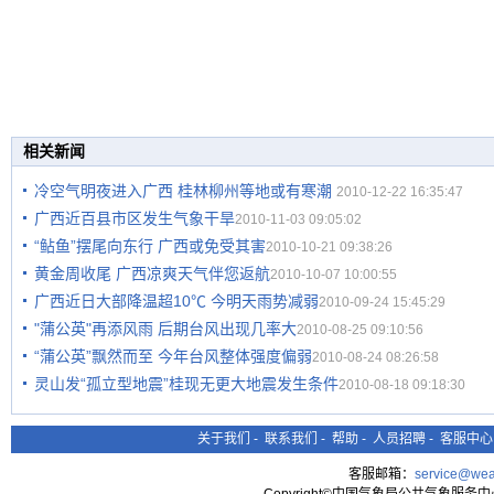
相关新闻
冷空气明夜进入广西 桂林柳州等地或有寒潮
2010-12-22 16:35:47
广西近百县市区发生气象干旱
2010-11-03 09:05:02
“鲇鱼”摆尾向东行 广西或免受其害
2010-10-21 09:38:26
黄金周收尾 广西凉爽天气伴您返航
2010-10-07 10:00:55
广西近日大部降温超10℃ 今明天雨势减弱
2010-09-24 15:45:29
"蒲公英"再添风雨 后期台风出现几率大
2010-08-25 09:10:56
“蒲公英”飘然而至 今年台风整体强度偏弱
2010-08-24 08:26:58
灵山发“孤立型地震”桂现无更大地震发生条件
2010-08-18 09:18:30
关于我们
-
联系我们
-
帮助
-
人员招聘
-
客服中心
客服邮箱：
service@wea