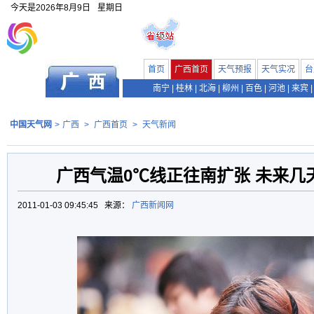
今天是
2026年8月9日
星期日
首页
广西首页
天气预报
天气实况
台
南宁
|
桂林
|
北海
|
柳州
|
百色
|
河池
|
来宾
|
中国天气网
>
广西
>
广西首页
>
天气新闻
广西气温0℃线正往南扩张 未来几
2011-01-03 09:45:45 来源：
广西新闻网