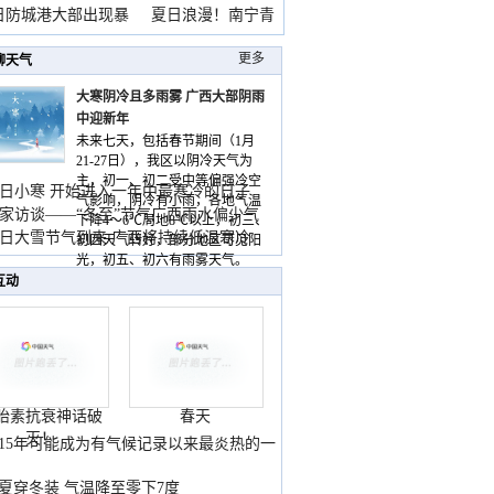
雨
日防城港大部出现暴
夏日浪漫！南宁青
山
更多
聊天气
大寒阴冷且多雨雾 广西大部阴雨
中迎新年
未来七天，包括春节期间（1月
21-27日），我区以阴冷天气为
主，初一、初二受中等偏强冷空
日小寒 开始进入一年中最寒冷的日子
气影响，阴冷有小雨，各地气温
家访谈——“冬至”节气广西雨水偏少气
下降4～6℃局地8℃以上，初三、
低
日大雪节气到来 广西将持续低温寒冷
初四天气转好，部分地区可见阳
气
光，初五、初六有雨雾天气。
互动
胎素抗衰神话破
春天
灭！
015年可能成为有气候记录以来最炎热的一
夏穿冬装 气温降至零下7度