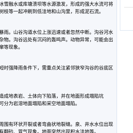
冰雪融水或库塘溃坝等水源激发，形成的强大水流可将
树枝等一起冲刷到低洼地和山沟里，形成泥石流。
暴雨。山谷沟道水位上涨迅速或者忽然中断。沟谷河水
杂物。沟谷远处有沉闷的轰鸣声。动物异常，可能会出
窜等现象。
短时强降雨条件下，需重点关注紧邻狭窄沟谷的谷底区
造成地表岩、土体向下陷落，并在地面形成塌陷坑
可分为岩溶地面塌陷和采空地面塌陷。
周围有环状开裂或者弯曲状地裂缝。泉、井水水位出现
有翻砂、冒气现象。地面突然出现积水洼地等。