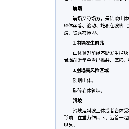
崩塌
崩塌又称塌方，是陡峻山体
母体崩落、滚动、堆积在坡脚（
路、铁路被掩埋。
1.崩塌发生前兆
山体顶部前缘不断发生掉块
崩塌前常常会发出撕裂、摩擦、
2.崩塌高风险区域
陡峭山体。
破碎岩体斜坡。
滑坡
滑坡是斜坡土体或者岩体受
影响，在重力作用下，沿着一定
现象。