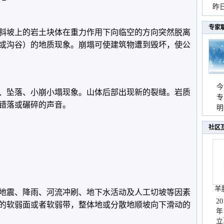
暴
昨
秀
专家
斜坡上的岩土块体在重力作用下向临空的方向突然脱离
或沟谷）的地质现象。崩塌可使建筑物遭到毁坏，使公
今
、坠落、小崩小塌现象。山体后部出现新的裂缝。岩质
专
错落或碾碎的声音。
温
明
天
社区
羊
地震、降雨、河流冲刷、地下水活动及人工切坡等因素
2
的软弱面或者软弱带，整体地或分散地顺坡向下滑动的
年
立