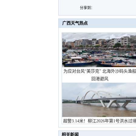
分享到：
广西天气热点
为应对台风“美莎克” 北海外沙码头渔
回港避风
超警3.14米！柳江2026年第1号洪水过
市民在堤岸见证汛况
相关新闻