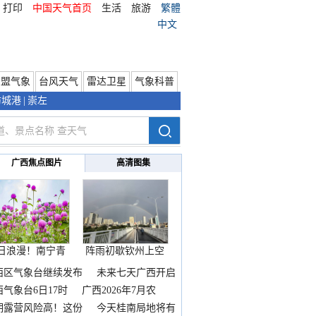
打印
中国天气首页
生活
旅游
繁體
中文
东盟气象
台风天气
雷达卫星
气象科普
防城港
|
崇左
广西焦点图片
高清图集
日浪漫！南宁青
阵雨初歇钦州上空
秀山
邂逅
西区气象台继续发布
未来七天广西开启
热
西气象台6日17时
广西2026年7月农
期露营风险高！这份
今天桂南局地将有