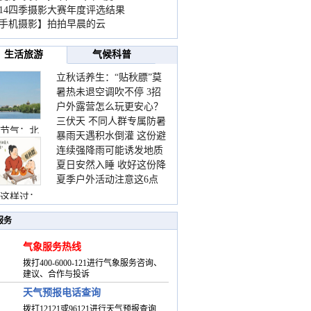
014四季摄影大赛年度评选结果
手机摄影】拍拍早晨的云
生活旅游
气候科普
立秋话养生：“贴秋膘”莫
暑热未退空调吹不停 3招
着急 先清暑再防燥
户外露营怎么玩更安心？
护住肩颈不酸痛
三伏天 不同人群专属防暑
这份攻略请收好
节气：北
暴雨天遇积水倒灌 这份避
要点请收好
连续强降雨可能诱发地质
险提示请收好
夏日安然入睡 收好这份降
灾害 这些前兆要知道
夏季户外活动注意这6点
温小贴士
防暑健身两不误
这样过：
服务
气象服务热线
拨打400-6000-121进行气象服务咨询、
建议、合作与投诉
天气预报电话查询
拨打12121或96121进行天气预报查询