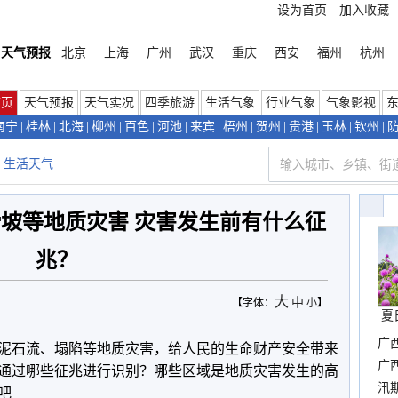
设为首页
加入收藏
天气预报
北京
上海
广州
武汉
重庆
西安
福州
杭州
首页
天气预报
天气实况
四季旅游
生活气象
行业气象
气象影视
南宁
|
桂林
|
北海
|
柳州
|
百色
|
河池
|
来宾
|
梧州
|
贺州
|
贵港
|
玉林
|
钦州
|
生活天气
坡等地质灾害 灾害发生前有什么征
兆？
大
中
【字体：
小
】
夏
广
泥石流、塌陷等地质灾害，给人民的生命财产安全带来
晴
广
通过哪些征兆进行识别？哪些区域是地质灾害发生的高
汛
吧