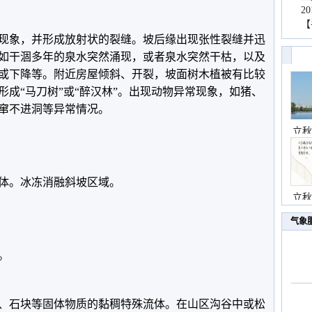
2
【
现象，并形成放射状的裂缝。坡后缘出现张性裂缝并迅
如干涸多年的泉水突然涌现，或者泉水突然干枯，以及
或下降等。附近房屋倾斜、开裂，坡面树木植被有比较
成“马刀树”或“醉汉林”。出现动物异常现象，如猪、
窜不进洞等异常情况。
立秋
体。冰冻消融斜坡区域。
立秋
气象
。
、石块等固体物质的黏稠特殊流体。在山区沟谷中或松