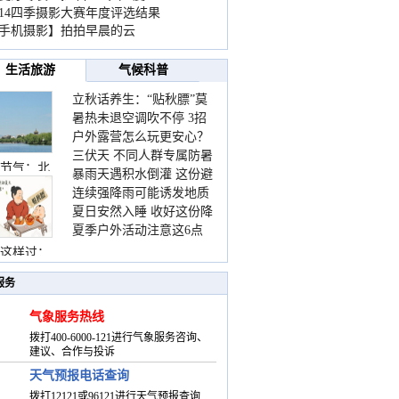
014四季摄影大赛年度评选结果
手机摄影】拍拍早晨的云
生活旅游
气候科普
立秋话养生：“贴秋膘”莫
暑热未退空调吹不停 3招
着急 先清暑再防燥
户外露营怎么玩更安心？
护住肩颈不酸痛
三伏天 不同人群专属防暑
这份攻略请收好
节气：北
暴雨天遇积水倒灌 这份避
要点请收好
连续强降雨可能诱发地质
险提示请收好
夏日安然入睡 收好这份降
灾害 这些前兆要知道
夏季户外活动注意这6点
温小贴士
防暑健身两不误
这样过：
服务
气象服务热线
拨打400-6000-121进行气象服务咨询、
建议、合作与投诉
天气预报电话查询
拨打12121或96121进行天气预报查询