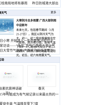
天桂南局地将有暴雨
昨日防城港大部出
暴
更多
聊天气
大寒阴冷且多雨雾 广西大部阴雨
中迎新年
未来七天，包括春节期间（1月
21-27日），我区以阴冷天气为
主，初一、初二受中等偏强冷空
日小寒 开始进入一年中最寒冷的日子
气影响，阴冷有小雨，各地气温
家访谈——“冬至”节气广西雨水偏少气
下降4～6℃局地8℃以上，初三、
低
日大雪节气到来 广西将持续低温寒冷
初四天气转好，部分地区可见阳
气
光，初五、初六有雨雾天气。
互动
胎素抗衰神话破
春天
灭！
015年可能成为有气候记录以来最炎热的一
夏穿冬装 气温降至零下7度