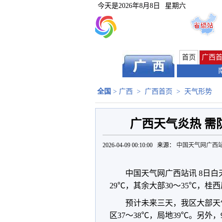
今天是
2026年8月8日
星期六
首页
广西
全国
>
广西
>
广西首页
>
天气形势
广西天气炎热 需
2026-04-09 00:10:00 来源：
中国天气网广西
中国天气网广西站讯 8日白天
29
℃，其余大部30
～
35
℃，桂西
预计未来三天，我区大部天
区37
～
38
℃，局地39℃。
另外，