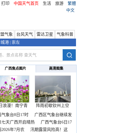
打印
中国天气首页
生活
旅游
繁體
中文
东盟气象
台风天气
雷达卫星
气象科普
防城港
|
崇左
广西焦点图片
高清图集
日浪漫！南宁青
阵雨初歇钦州上空
秀山
邂逅
西气象台8日17时
广西区气象台继续发
来七天广西开启晴热
广西气象台6日17
2026年7月农
汛期露营风险高！这