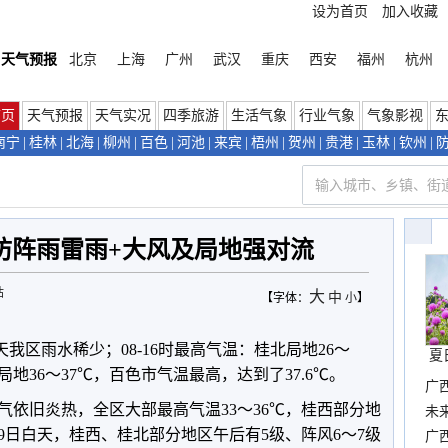
设为首页
加入收藏
天气预报
北京
上海
广州
武汉
重庆
西安
福州
杭州
首页
天气预报
天气实况
四季旅游
生活气象
行业气象
气象影视
南宁
|
桂林
|
北海
|
柳州
|
百色
|
河池
|
来宾
|
梧州
|
贺州
|
贵港
|
玉林
|
钦州
|
防阵雨雷雨+大风及局地强对流
站
大
中
【字体：
小
】
我区雨水稀少；08-16时最高气温：桂北局地26
～
夏
局地36
～
37
℃，百色市气温最高，达到了37.6℃。
广
气依旧炎热，全区大部最高气温33
～
36℃，桂西部分地
布
未
9日白天，桂西、桂北部分地区午后有5级、阵风6～7级
时
广西