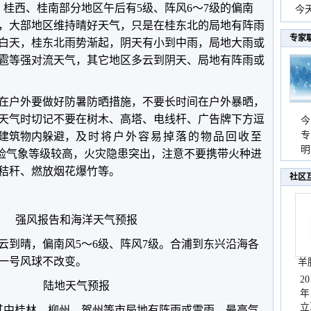
，桂西、桂南部分地区午后有5级、阵风6～7级的偏南
份
今
天，大部地区维持晴好天气，只是在桂东北的局地有阵雨
现
专家
1日白天，桂东北雨势渐起，阴天有小到中雨，局地大雨或
雹等强对流天气，其它地区多云到阴天、局地有阵雨或
在户外要做好防暑防晒措施，不要长时间在户外暴晒，
天气时
切记不要在树木、高塔、电线杆、广告牌下方逗
今
专
建筑物内躲避，
及时将户外容易掉落的物品
回收至
温
明
险气象等级较高，火灾隐患突出，注意不要携带火种进
天
秸秆、燃放烟花爆竹等。
社区
强风报告和海洋天气预报
云到晴，偏南风5～6级、阵风7级。合浦到东兴沿海各
一号风球不改变。
羊
2
陆地天气预报
年
立
其中桂林、柳州、贺州等市局地有阵雨或雷雨。最高气