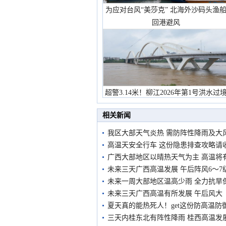
为应对台风“美莎克” 北海外沙码头渔
回港避风
超警3.14米！柳江2026年第1号洪水过
市民在堤岸见证汛况
相关新闻
我区大部天气炎热 需防阵性降雨及大
高温天安全行车 这份隐患排查攻略请
广西大部地区以晴热天气为主 高温将
未来三天广西高温发展 午后阵风6～7
未来一周大部地区温高少雨 全力抗旱
未来三天广西高温有所发展 午后风大
夏天真的能热死人！get这份防高温防
三天内桂东北有阵性降雨 桂西高温发