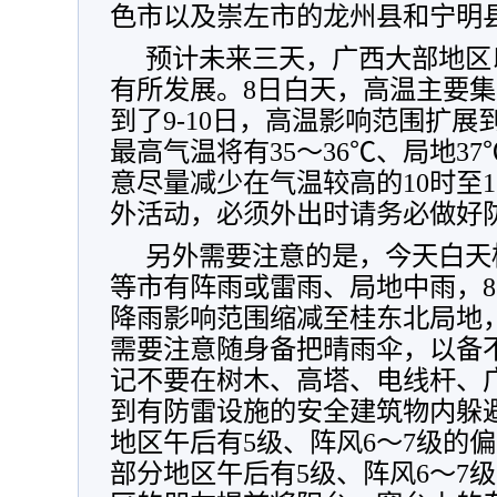
色市以及崇左市的龙州县和宁明县
预计未来三天，广西大部地区
有所发展。8日白天，高温主要
到了9-10日，高温影响范围扩
最高气温将有
35～36℃、局地3
意尽量减少在气温较高的10时至
外活动，必须外出时请务必做好
另外需要注意的是，今天白天
等市有阵雨或雷雨、局地中雨，8
降雨影响范围缩减至桂东北局地
需要注意随身备把晴雨伞，以备
记不要在树木、高塔、电线杆、
到有防雷设施的安全建筑物内躲避
地区午后有5级、阵风6～7级的偏
部分地区午后有5级、阵风6～7