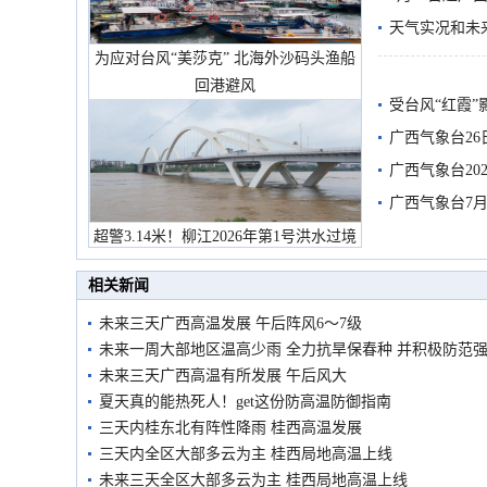
天气实况和未
为应对台风“美莎克” 北海外沙码头渔船
回港避风
受台风“红霞”
有较强降雨
广西气象台26
广西气象台20
预警
广西气象台7月
超警3.14米！柳江2026年第1号洪水过境
市民在堤岸见证汛况
相关新闻
未来三天广西高温发展 午后阵风6～7级
未来一周大部地区温高少雨 全力抗旱保春种 并积极防范
未来三天广西高温有所发展 午后风大
夏天真的能热死人！get这份防高温防御指南
三天内桂东北有阵性降雨 桂西高温发展
三天内全区大部多云为主 桂西局地高温上线
未来三天全区大部多云为主 桂西局地高温上线