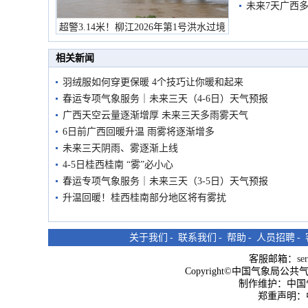
未来7天广西
超警3.14米！柳江2026年第1号洪水过境
市民在堤岸见证汛况
相关新闻
羽绒服如何穿更保暖 4个技巧让你暖和起来
春运专项气象服务｜未来三天（4-6日）天气预报
广西天空云量逐渐增厚 未来三天多雨雾天气
6日前广西回暖升温 雨雾将逐渐增多
未来三天阴雨、雾逐渐上线
4-5日桂西桂南 “雾”必小心
春运专项气象服务｜未来三天（3-5日）天气预报
升温回暖！桂西桂南部分地区将有雾扰
关于我们
-
联系我们
-
帮助
-
人员招聘
-
客服邮箱：
se
Copyright©中国气象局公共气象服
制作维护：中国
郑重声明：