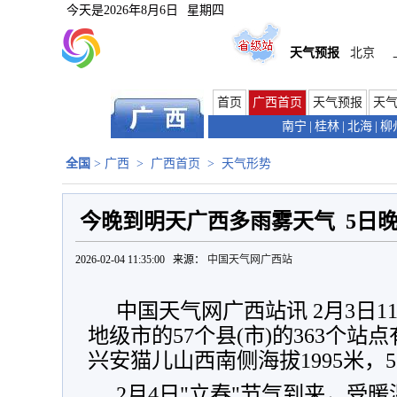
今天是
2026年8月6日
星期四
天气预报
北京
首页
广西首页
天气预报
天
南宁
|
桂林
|
北海
|
柳
全国
>
广西
>
广西首页
>
天气形势
今晚到明天广西多雨雾天气 5日
2026-02-04 11:35:00 来源：
中国天气网广西站
中国天气网广西站讯 2月3日11
地级市的57个县(市)的363个
兴安猫儿山西南侧海拔1995米，5
2月4日"立春"节气到来，受