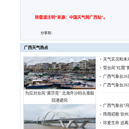
转载请注明“来源：中国天气网广西站”。
分享到：
广西天气热点
天气实况和未
受台风“红霞”
有较强降雨
广西气象台26
广西气象台20
为应对台风“美莎克” 北海外沙码头渔船
预警
回港避风
广西气象台7月
阵雨初歇 钦
珍爱生命 远