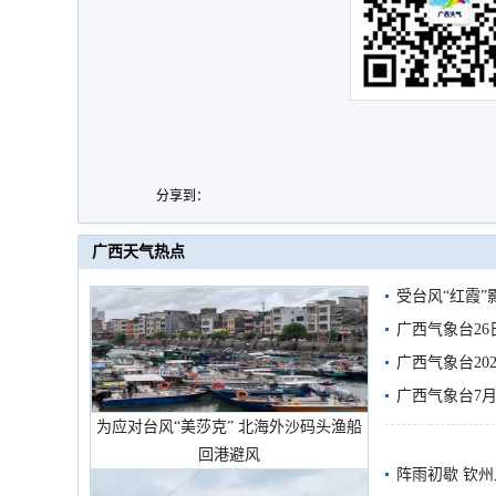
分享到：
广西天气热点
受台风“红霞”
有较强降雨
广西气象台26
广西气象台20
预警
广西气象台7月
为应对台风“美莎克” 北海外沙码头渔船
回港避风
阵雨初歇 钦