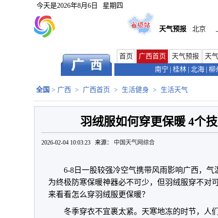
今天是
2026年8月6日
星期四
天气预报
北京
首页
广西首页
天气预报
天
南宁
|
桂林
|
北海
|
柳
全国
>
广西
>
广西首页
>
生活健身
>
生活天气
羽绒服如何穿更保暖 4个
2026-02-04 10:03:23 来源：
中国天气网综合
6-8日一股较强冷空气携带风雨影响广西，
为终极防寒保暖神器必不可少，但羽绒服穿不对
来看看怎么穿羽绒服更保暖？
冬季穿衣不宜裹太紧。天寒地冻的时节，人