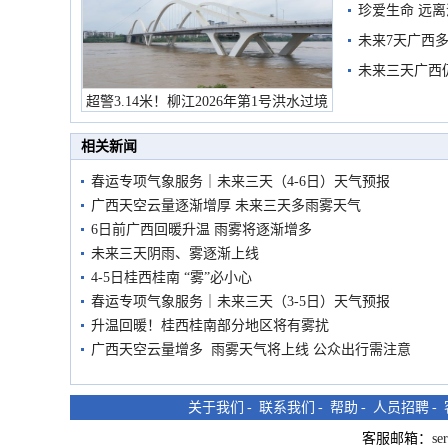
珍爱生命 远
未来7天广西
未来三天广西
超警3.14米！柳江2026年第1号洪水过境
市民在堤岸见证汛况
相关新闻
春运专项气象服务｜未来三天（4-6日）天气预报
广西天空云量逐渐增厚 未来三天多雨雾天气
6日前广西回暖升温 雨雾将逐渐增多
未来三天阴雨、雾逐渐上线
4-5日桂西桂南 “雾”必小心
春运专项气象服务｜未来三天（3-5日）天气预报
升温回暖！桂西桂南部分地区将有雾扰
广西天空云量增多 雨雾天气将上线 公众出行需注意
关于我们
-
联系我们
-
帮助
-
人员招聘
-
客服邮箱：
se