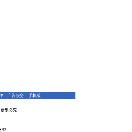
作
-
广告服务
-
手机版
所有 复制必究
B2-