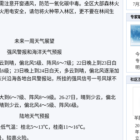
需注意开窗通风，防范一氧化碳中毒。全区大部森林火
秀
7
火用电安全，请勿将火种带入林区，更不要在林间生
专家
未来一周天气展望
强风警报和海洋天气预报
今
专
到晴，偏北风5级、阵风6～7级；22日晚上到23日白
温
明
6级；23日晚上到24日白天，多云到晴，偏北风逐渐加
天
至东兴沿海各地台风警报站，所挂的强风信号一号风球不
社区
到6～7级、阵风8～9级。26-27日，晴到少云，偏北
，晴到少云，偏北风4～5级、阵风6级。
陆地天气预报
羊
2
最低气温：桂北5～13℃，桂南11～16℃。
年
级，较高火险。
立