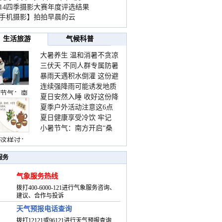
014四季摄影大赛年度评选结果
手机摄影】拍拍早晨的云
生活旅游
气候科普
大暑养生 温和消暑不贪凉
三伏天 不同人群专属防暑
暴雨天遇积水倒灌 这份避
要点请收好
连续强降雨可能诱发地质
险提示请收好
节气：南
夏日安然入睡 收好这份降
灾害 这些前兆要知道
夏季户外活动注意这6点
温小贴士
夏日健康享受冷饮 牢记
防暑健身两不误
小暑节气：南方开启“桑
“两注意一控制”
拿”模式 北方陆续进入雨
这样过：
季
服务
气象服务热线
拨打400-6000-121进行气象服务咨询、
建议、合作与投诉
天气预报电话查询
拨打12121或96121进行天气预报查询