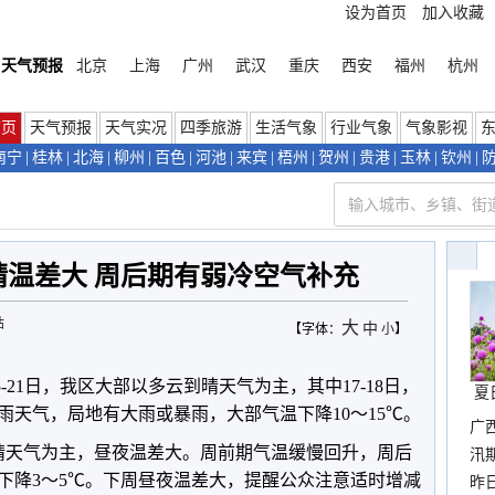
设为首页
加入收藏
天气预报
北京
上海
广州
武汉
重庆
西安
福州
杭州
首页
天气预报
天气实况
四季旅游
生活气象
行业气象
气象影视
南宁
|
桂林
|
北海
|
柳州
|
百色
|
河池
|
来宾
|
梧州
|
贺州
|
贵港
|
玉林
|
钦州
|
晴温差大 周后期有弱冷空气补充
站
大
中
【字体：
小
】
5-21日，我区大部以多云到晴天气为主，其中17-18日，
夏
雨天气，局地有大雨或暴雨，大部气温下降10～15℃。
广
晴天气为主，昼夜温差大。周前期气温缓慢回升，周后
汛
下降3～5℃。下周昼夜温差大，提醒公众注意适时增减
暴
昨