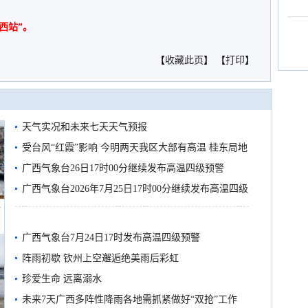
西站”。
【
收藏此页
】 【
打印
】
天气实况和未来七天天气预报
受台风“红霞”影响 今明两天我区大部有高温 桂东局地
有较强降雨
广西气象台26日17时00分继续发布高温四级预警
广西气象台2026年7月25日17时00分继续发布高温四级
船
预警
广西气象台7月24日17时发布高温四级预警
阵雨初歇 钦州上空邂逅绝美雨后彩虹
珍爱生命 远离溺水
未来7天广西多阵性降雨各地需抓紧做好“双抢”工作