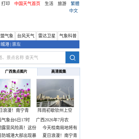
打印
中国天气首页
生活
旅游
繁體
中文
东盟气象
台风天气
雷达卫星
气象科普
防城港
|
崇左
广西焦点图片
高清图集
日浪漫！南宁青
阵雨初歇钦州上空
秀山
邂逅
西气象台6日17时
广西2026年7月农
期露营风险高！这份
今天桂南局地将有
雨
日防城港大部出现暴
夏日浪漫！南宁青