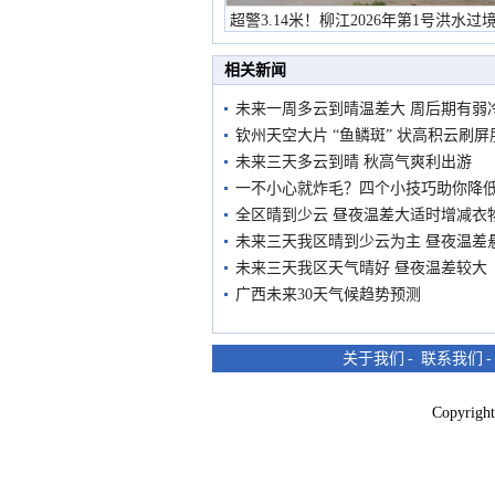
超警3.14米！柳江2026年第1号洪水过
市民在堤岸见证汛况
相关新闻
未来一周多云到晴温差大 周后期有弱
钦州天空大片 “鱼鳞斑” 状高积云刷屏
未来三天多云到晴 秋高气爽利出游
一不小心就炸毛？四个小技巧助你降
全区晴到少云 昼夜温差大适时增减衣
未来三天我区晴到少云为主 昼夜温差
未来三天我区天气晴好 昼夜温差较大
广西未来30天气候趋势预测
关于我们
-
联系我们
Copyri