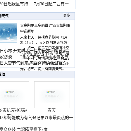
山
月30日起我区有持
7月30日起广西有一
更多
聊天气
大寒阴冷且多雨雾 广西大部阴雨
中迎新年
未来七天，包括春节期间（1月
21-27日），我区以阴冷天气为
主，初一、初二受中等偏强冷空
日小寒 开始进入一年中最寒冷的日子
气影响，阴冷有小雨，各地气温
家访谈——“冬至”节气广西雨水偏少气
下降4～6℃局地8℃以上，初三、
低
日大雪节气到来 广西将持续低温寒冷
初四天气转好，部分地区可见阳
气
光，初五、初六有雨雾天气。
互动
胎素抗衰神话破
春天
灭！
015年可能成为有气候记录以来最炎热的一
夏穿冬装 气温降至零下7度