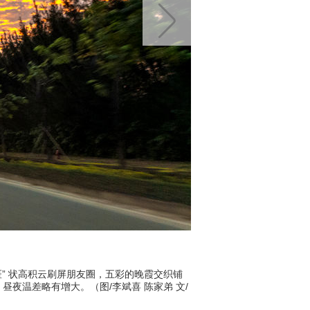
斑” 状高积云刷屏朋友圈，五彩的晚霞交织铺
中国天气网广西站讯 天气谚
夜温差略有增大。（图/李斌喜 陈家弟 文/
满天际。当地气象部门表示
李宏宇）