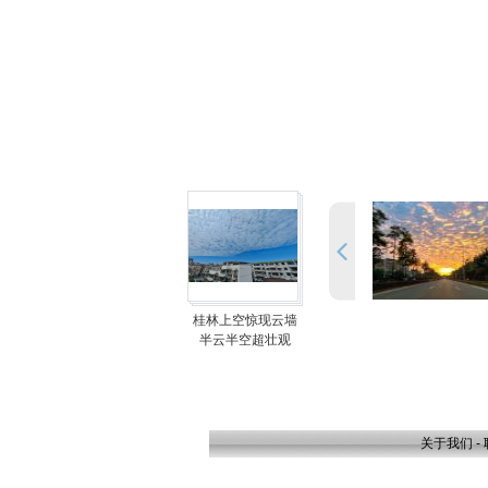
桂林上空惊现云墙
半云半空超壮观
关于我们
-