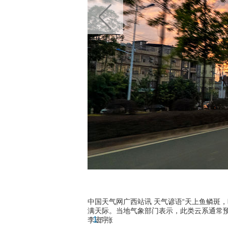
中国天气网广西站讯 天气谚语“天上鱼鳞斑，
满天际。当地气象部门表示，此类云系通常预
1
李宏宇）
/6 张