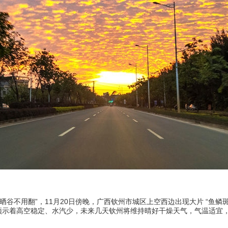
晒谷不用翻”，11月20日傍晚，广西钦州市城区上空西边出现大片 “鱼鳞
示着高空稳定、水汽少，未来几天钦州将维持晴好干燥天气，气温适宜，昼