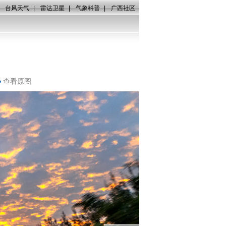
|
台风天气
|
雷达卫星
|
气象科普
|
广西社区
查看原图