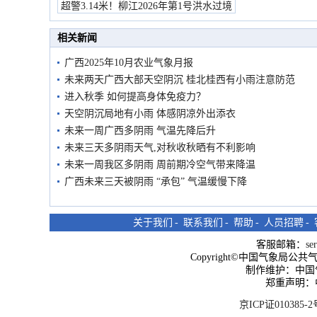
超警3.14米！柳江2026年第1号洪水过境
市民在堤岸见证汛况
相关新闻
广西2025年10月农业气象月报
未来两天广西大部天空阴沉 桂北桂西有小雨注意防范
进入秋季 如何提高身体免疫力？
天空阴沉局地有小雨 体感阴凉外出添衣
未来一周广西多阴雨 气温先降后升
未来三天多阴雨天气,对秋收秋晒有不利影响
未来一周我区多阴雨 周前期冷空气带来降温
广西未来三天被阴雨 “承包” 气温缓慢下降
关于我们
-
联系我们
-
帮助
-
人员招聘
-
客服邮箱：
se
Copyright©中国气象局公共气象服
制作维护：中国
郑重声明：
京ICP证010385-2