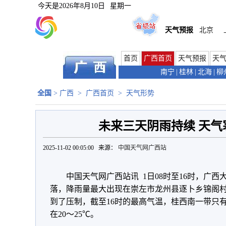
今天是
2026年8月10日
星期一
天气预报
北京
首页
广西首页
天气预报
天
南宁
|
桂林
|
北海
|
柳
全国
>
广西
>
广西首页
>
天气形势
未来三天阴雨持续 天气
2025-11-02 00:05:00 来源：
中国天气网广西站
中国天气网广西站讯 1日08时至16时，广
落，降雨量最大出现在崇左市龙州县逐卜乡锦阁村1
到了压制，截至16时的最高气温，桂西南一带只
在20～25℃。