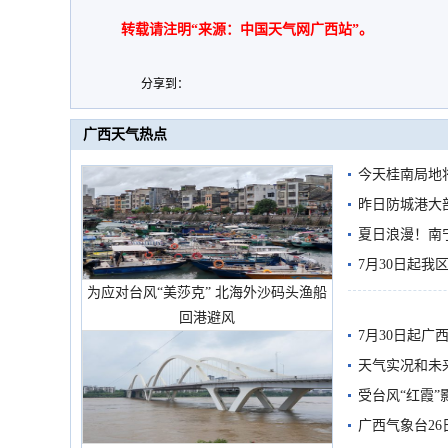
转载请注明“来源：中国天气网广西站”。
分享到：
广西天气热点
今天桂南局地将
需继续防范
昨日防城港大
雨
夏日浪漫！南
7月30日起
为应对台风“美莎克” 北海外沙码头渔船
回港避风
7月30日起
天气实况和未
受台风“红霞”
有较强降雨
广西气象台26