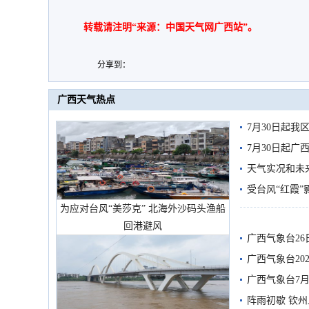
转载请注明“来源：中国天气网广西站”。
分享到：
广西天气热点
7月30日起
7月30日起
天气实况和未
受台风“红霞”
为应对台风“美莎克” 北海外沙码头渔船
有较强降雨
回港避风
广西气象台26
广西气象台20
预警
广西气象台7月
阵雨初歇 钦