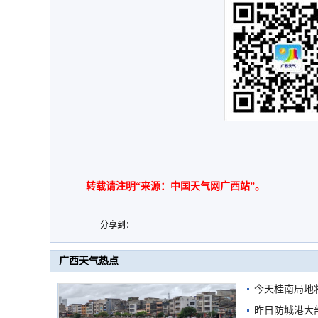
转载请注明“来源：中国天气网广西站”。
分享到：
广西天气热点
今天桂南局地将
需继续防范
昨日防城港大