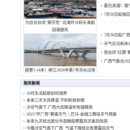
雨
夏日浪漫！南
7月30日起
为应对台风“美莎克” 北海外沙码头渔船
回港避风
7月30日起
天气实况和未
受台风“红霞”
有较强降雨
广西气象台26
超警3.14米！柳江2026年第1号洪水过境
市民在堤岸见证汛况
相关新闻
10月生活起居如何调养
未来三天大风降温 不利秋收秋晒
冷空气南下 广西大风降温伴有弱降雨
2025“环广西”赛事天气｜巴马-金城江赛段天气预报
未来九天桂北部分市县晚稻寒露风灾害风险高
今晚冷空气南下广西 气温下降桂北有寒露风天气