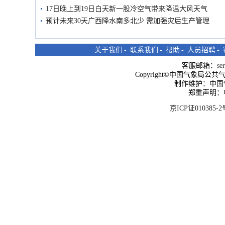
17日晚上到19日白天新一股冷空气带来降温大风天气
预计未来30天广西降水南多北少 需加强灾后生产管理
关于我们
-
联系我们
-
帮助
-
人员招聘
-
客服邮箱：
se
Copyright©中国气象局公共气象服
制作维护：中国
郑重声明：
京ICP证010385-2