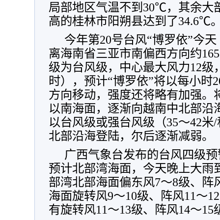
局部地区气温不到30℃，其余大部
高的桂林市阳朔县达到了34.6℃
今年第20号台风“博罗依”今天
离海南省三亚市南偏西方向约16
级为台风级，中心最大风力12级，3
时），预计“博罗依”将以每小时2
方向移动，强度还将略有加强。
以南海面，逐渐向越南中北部沿海
以台风级或强台风级（35～42米/
北部沿海登陆，尔后逐渐减弱。
广西气象台发布的台风四级预
预计
北部湾海面，今天晚上大雨
部湾北部海面偏东风7～8级、阵风
海面旋转风9～10级、阵风11～
有旋转风11～13级、阵风14～15