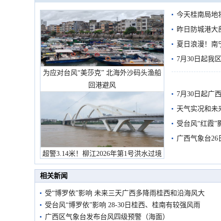
今天桂南局地将
需继续防范
昨日防城港大
雨
夏日浪漫！南
7月30日起
为应对台风“美莎克” 北海外沙码头渔船
回港避风
7月30日起
天气实况和未
受台风“红霞”
有较强降雨
广西气象台26
超警3.14米！柳江2026年第1号洪水过境
市民在堤岸见证汛况
相关新闻
受“博罗依”影响 未来三天广西多降雨桂西和沿海风大
受台风“博罗依”影响 28-30日桂西、桂南有较强风雨
广西区气象台发布台风四级预警（海面）