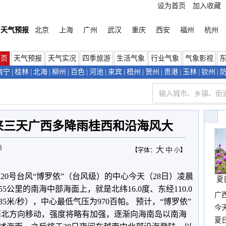
设为首页
加入收藏
天气预报
北京
上海
广州
武汉
重庆
西安
福州
杭州
首页
天气预报
天气实况
四季旅游
生活气象
行业气象
气象影视
南宁
|
桂林
|
北海
|
柳州
|
百色
|
河池
|
来宾
|
梧州
|
贺州
|
贵港
|
玉林
|
钦州
|
未来三天广西多降雨桂西和沿海风大
站
大
中
【字体：
小
】
20号台风“博罗依”（台风级）的中心今天（28日）凌晨
夏
5公里的南海中部海面上，就是北纬16.0度、东经110.0
广西
5米/秒），中心最低气压为970百帕。 预计，“博罗依”
份
今
向西北方向移动，强度将略有加强，逐渐向海南岛以南海
现
夏