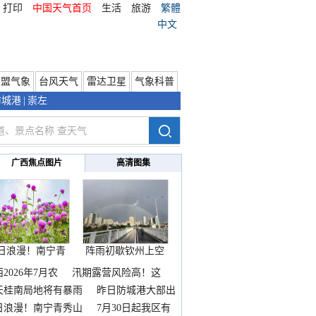
打印
中国天气首页
生活
旅游
繁體
中文
东盟气象
台风天气
雷达卫星
气象科普
防城港
|
崇左
广西焦点图片
高清图集
日浪漫！南宁青
阵雨初歇钦州上空
秀山
邂逅
2026年7月农
汛期露营风险高！这
天桂南局地将有暴雨
昨日防城港大部出
暴
日浪漫！南宁青秀山
7月30日起我区有