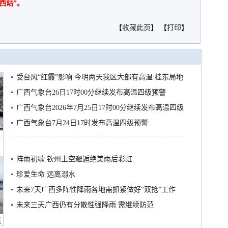
西站”。
【
收藏此页
】 【
打印
】
受台风“红霞”影响 今明两天我区大部有高温 桂东局地
有较强降雨
广西气象台26日17时00分继续发布高温四级预警
广西气象台2026年7月25日17时00分继续发布高温四级
预警
广西气象台7月24日17时发布高温四级预警
船
阵雨初歇 钦州上空邂逅绝美雨后彩虹
珍爱生命 远离溺水
未来7天广西多阵性降雨各地需抓紧做好“双抢”工作
未来三天广西仍有分散性强降雨 需继续防范
境