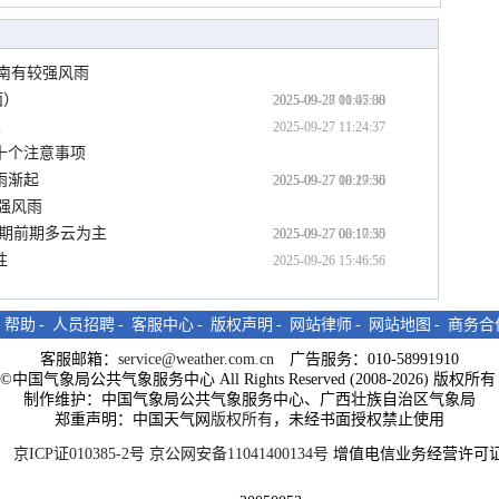
桂南有较强风雨
面）
2025-09-28 00:05:30
2025-09-27 11:47:08
报
2025-09-27 11:24:37
十个注意事项
雨渐起
2025-09-27 10:29:56
2025-09-27 08:17:30
较强风雨
假期前期多云为主
2025-09-27 08:17:30
2025-09-27 00:10:55
性
2025-09-26 15:46:56
-
帮助
-
人员招聘
-
客服中心
-
版权声明
-
网站律师
-
网站地图
-
商务合
客服邮箱：
service@weather.com.cn
广告服务：010-58991910
ght©中国气象局公共气象服务中心 All Rights Reserved (2008-2026) 版权
制作维护：中国气象局公共气象服务中心、广西壮族自治区气象局
郑重声明：中国天气网
版权所有
，未经书面授权禁止使用
京ICP证010385-2号
京公网安备11041400134号
增值电信业务经营许可证