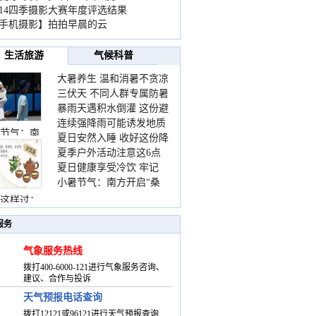
014四季摄影大赛年度评选结果
手机摄影】拍拍早晨的云
生活旅游
气候科普
大暑养生 温和消暑不贪凉
三伏天 不同人群专属防暑
暴雨天遇积水倒灌 这份避
要点请收好
连续强降雨可能诱发地质
险提示请收好
节气：南
夏日安然入睡 收好这份降
灾害 这些前兆要知道
夏季户外活动注意这6点
温小贴士
夏日健康享受冷饮 牢记
防暑健身两不误
小暑节气：南方开启“桑
“两注意一控制”
拿”模式 北方陆续进入雨
这样过：
季
服务
气象服务热线
拨打400-6000-121进行气象服务咨询、
建议、合作与投诉
天气预报电话查询
拨打12121或96121进行天气预报查询