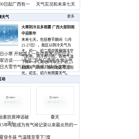
月30日起广西有一
天气实况和未来七天
更多
聊天气
大寒阴冷且多雨雾 广西大部阴雨
中迎新年
未来七天，包括春节期间（1月
21-27日），我区以阴冷天气为
主，初一、初二受中等偏强冷空
日小寒 开始进入一年中最寒冷的日子
气影响，阴冷有小雨，各地气温
家访谈——“冬至”节气广西雨水偏少气
下降4～6℃局地8℃以上，初三、
低
日大雪节气到来 广西将持续低温寒冷
初四天气转好，部分地区可见阳
气
光，初五、初六有雨雾天气。
互动
胎素抗衰神话破
春天
灭！
015年可能成为有气候记录以来最炎热的一
夏穿冬装 气温降至零下7度