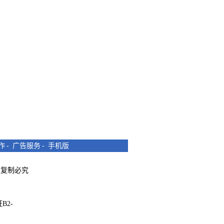
作
-
广告服务
-
手机版
所有 复制必究
B2-