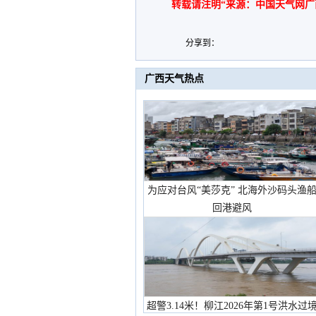
转载请注明“来源：中国天气网广
分享到：
广西天气热点
为应对台风“美莎克” 北海外沙码头渔
回港避风
超警3.14米！柳江2026年第1号洪水过