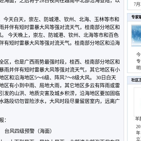
上述海面，之后将于28日夜间在越南中北部沿海登陆，以
持
7
天
专家
响，今天白天，崇左、防城港、钦州、北海、玉林等市和
雨并伴有短时雷暴大风等强对流天气，桂南部分地区和
风。 今天晚上，崇左、防城港、钦州、北海等市和百色
伴有短时雷暴大风等强对流天气。桂南部分地区和沿海
今
专
延全区，也是广西雨势最强时段，桂西、桂南部分地区和
温
明
暴雨并伴有短时雷暴大风等强对流天气，其它地区有小
天
区和沿海地区5～6级、阵风7～8级大风。 30日白天
社区
地区有小到中雨、局地大雨，其它地区多云有阵雨或雷
引发的山洪、地质灾害及城乡积涝，沿海地区要加固临
水路段切勿冒险涉水，大风时段尽量留居室内，远离广
羊
预报：
2
台风四级预警（海面）
年
立