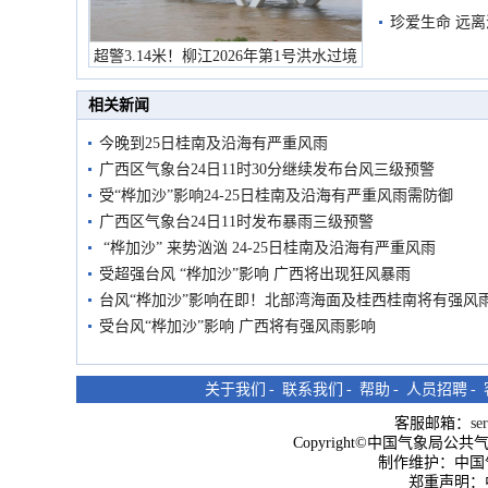
珍爱生命 远
超警3.14米！柳江2026年第1号洪水过境
市民在堤岸见证汛况
相关新闻
今晚到25日桂南及沿海有严重风雨
广西区气象台24日11时30分继续发布台风三级预警
受“桦加沙”影响24-25日桂南及沿海有严重风雨需防御
广西区气象台24日11时发布暴雨三级预警
“桦加沙” 来势汹汹 24-25日桂南及沿海有严重风雨
受超强台风 “桦加沙”影响 广西将出现狂风暴雨
台风“桦加沙”影响在即！北部湾海面及桂西桂南将有强风
受台风“桦加沙”影响 广西将有强风雨影响
关于我们
-
联系我们
-
帮助
-
人员招聘
-
客服邮箱：
se
Copyright©中国气象局公共气象服
制作维护：中国
郑重声明：