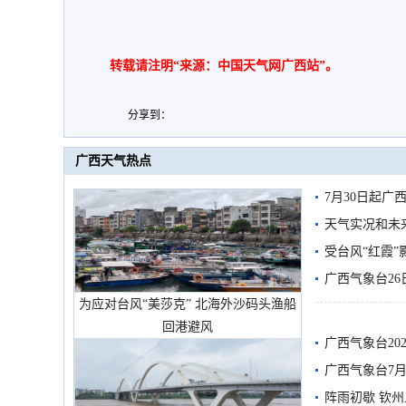
转载请注明“来源：中国天气网广西站”。
分享到：
广西天气热点
7月30日起
天气实况和未
受台风“红霞”
有较强降雨
广西气象台26
为应对台风“美莎克” 北海外沙码头渔船
回港避风
广西气象台20
预警
广西气象台7月
阵雨初歇 钦