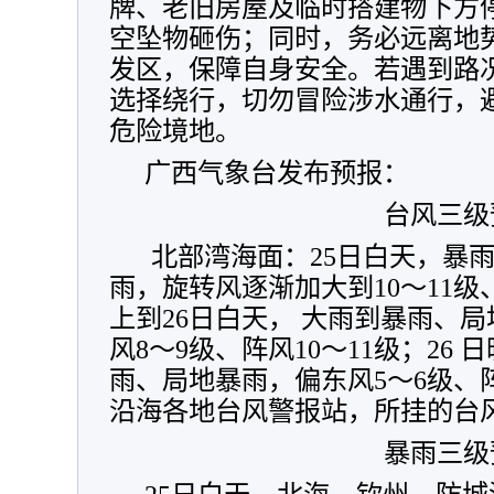
牌、老旧房屋及临时搭建物下方
空坠物砸伤；同时，务必远离地
发区，保障自身安全。若遇到路
选择绕行，切勿冒险涉水通行，
危险境地。
广西气象台发布预报：
台风三级
北部湾海面：25日白天，暴
雨，旋转风逐渐加大到10～11级、
上到26日白天， 大雨到暴雨、
风8～9级、阵风10～11级；26
雨、局地暴雨，偏东风5～6级、阵
沿海各地台风警报站，所挂的台
暴雨三级