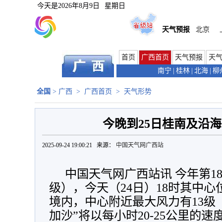
今天是
2026年8月9日
星期日
天气预报
北京
首页
广西首页
天气预报
天
南宁
|
桂林
|
北海
|
柳
全国
>
广西
>
广西首页
>
天气形势
今晚到25日桂南及沿
2025-09-24 19:00:21 来源：
中国天气网广西站
中国天气网广西站讯 今年第1
级），今天（24日）18时其中心
境内
，中心附近最大风力有13级（
加沙”将以每小时20-25公里的