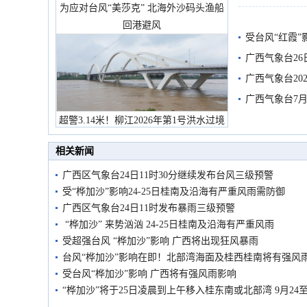
为应对台风“美莎克” 北海外沙码头渔船
回港避风
受台风“红霞”
有较强降雨
广西气象台26
广西气象台20
预警
广西气象台7月
超警3.14米！柳江2026年第1号洪水过境
市民在堤岸见证汛况
相关新闻
广西区气象台24日11时30分继续发布台风三级预警
受“桦加沙”影响24-25日桂南及沿海有严重风雨需防御
广西区气象台24日11时发布暴雨三级预警
“桦加沙” 来势汹汹 24-25日桂南及沿海有严重风雨
受超强台风 “桦加沙”影响 广西将出现狂风暴雨
台风“桦加沙”影响在即！北部湾海面及桂西桂南将有强风
受台风“桦加沙”影响 广西将有强风雨影响
“桦加沙”将于25日凌晨到上午移入桂东南或北部湾 9月24