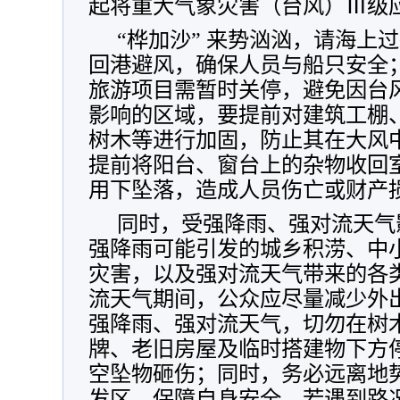
起将重大气象灾害（台风）Ⅲ级
“桦加沙” 来势汹汹，请海上
回港避风，确保人员与船只安全
旅游项目需暂时关停，避免因台
影响的区域，要提前对建筑工棚
树木等进行加固，防止其在大风
提前将阳台、窗台上的杂物收回
用下坠落，造成人员伤亡或财产
同时，受强降雨、强对流天气
强降雨可能引发的城乡积涝、中
灾害，以及强对流天气带来的各
流天气期间，公众应尽量减少外
强降雨、强对流天气，切勿在树
牌、老旧房屋及临时搭建物下方
空坠物砸伤；同时，务必远离地
发区，保障自身安全。若遇到路