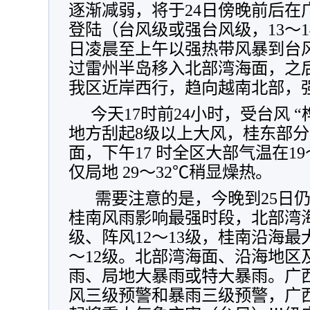
逐渐减弱，将于24日傍晚前后在
登陆（台风级或强台风级，13～14
日凌晨至上午以强热带风暴到台风
过雷州半岛移入北部湾海面，之
我区近岸西行，趋向越南北部，
今天17时前24小时，受台风 
地方刮起8级以上大风，桂东部
面，下午17 时全区大部气温在19
仅局地 29
～
32℃稍显燥热。
需要注意的是，今晚到25日
桂南风雨影响最强时段，北部湾海
级、阵风12～13级，桂南沿海最大
～12级。北部湾海面、沿海地区
雨、局地大暴雨或特大暴雨。广
风三级预警和暴雨三级预警，广西