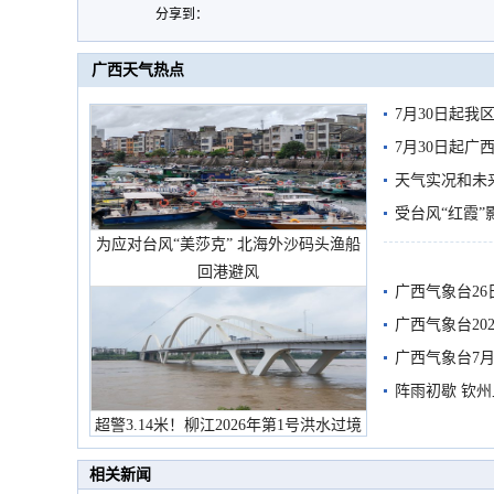
分享到：
广西天气热点
7月30日起
7月30日起
天气实况和未
受台风“红霞”
为应对台风“美莎克” 北海外沙码头渔船
有较强降雨
回港避风
广西气象台26
广西气象台20
预警
广西气象台7月
阵雨初歇 钦
超警3.14米！柳江2026年第1号洪水过境
市民在堤岸见证汛况
相关新闻