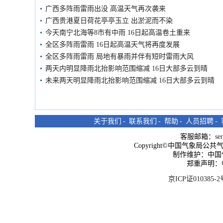
广西多阵雨雷雨出没 高温天气再次袭来
广西贵港夏日荷花亭亭玉立 出淤泥而不染
今天南宁北海等8市有中雨 16日起高温卷土重来
全区多阵雨雷雨 16日起高温天气将再度发展
全区多阵雨雷雨 局地有暴雨并伴有短时雷雨大风
两天内明显降雨北抬影响范围缩减 16日大部多云到晴
未来两天明显降雨北抬影响范围缩减 16日大部多云到晴
关于我们
-
联系我们
-
帮助
-
人员招聘
-
客服邮箱：
se
Copyright©中国气象局公共气象服
制作维护：中国
郑重声明：
京ICP证010385-2