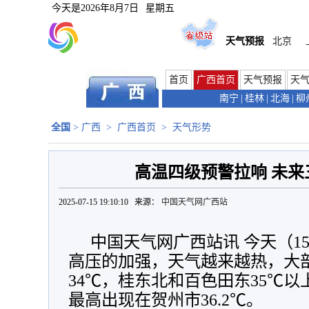
今天是
2026年8月7日
星期五
天气预报
北京
首页
广西首页
天气预报
天
南宁
|
桂林
|
北海
|
柳
全国
>
广西
>
广西首页
>
天气形势
高温四级预警拉响 未来
2025-07-15 19:10:10 来源：
中国天气网广西站
中国天气网广西站讯 今天（1
高压的加强，天气越来越热，大部
34℃，桂东北和百色田东
35℃以
最高出现在贺州市36.2
℃。