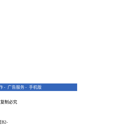
作
-
广告服务
-
手机版
所有 复制必究
B2-