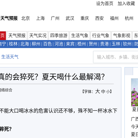
设为首页
加入收藏
天气预报
北京
上海
广州
武汉
重庆
西安
福州
杭州
首页
天气预报
天气实况
四季旅游
生活气象
行业气象
气象影视
南宁
|
桂林
|
北海
|
柳州
|
百色
|
河池
|
来宾
|
梧州
|
贺州
|
贵港
|
玉林
|
钦州
|
生活天气
真的会猝死？夏天喝什么最解渴？
网络综合
大
中
【字体：
小
】
夏
不能大口喝冰水的危害认识还不够，殊不知一杯冰水下
广西
份
今
猝死？
现
夏