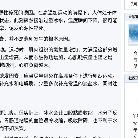
持
7
天
心源性猝死的诱因。在高温加运动的前提下，人体处于体
专家
状态，此刻骤然接触过量冰水，温度瞬间下降，很可能
挛，诱发心源性猝死。
素，并不是悲剧发生的根本原因。
动。运动时，肌肉组织的需氧量增加，为满足这部分增
今
出量增高，从而心脏做功增加，心肌耗氧量也随之增
专
越剧烈，心脏负荷越大。
温
明
天
诱发因素，应当尽量避免在高温条件下进行剧烈运动。
社区
补充水和电解质，少量多次补充常温的淡盐水，同时注
更凉爽。但实际上，冰水会让口腔黏膜收缩，水分子反
羊
，胃肠道粘膜的血管遇冷收缩，吸收障碍，也不利于水
2
而不如热饮。
年
立