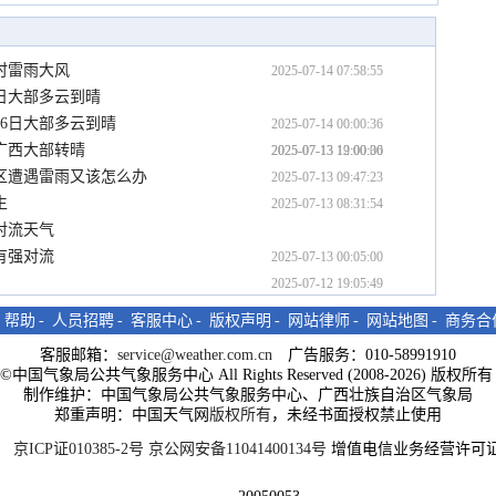
时雷雨大风
2025-07-14 07:58:55
日大部多云到晴
16日大部多云到晴
2025-07-14 00:00:36
广西大部转晴
2025-07-13 19:00:36
2025-07-13 12:00:00
区遭遇雷雨又该怎么办
2025-07-13 09:47:23
生
2025-07-13 08:31:54
对流天气
有强对流
2025-07-13 00:05:00
2025-07-12 19:05:49
-
帮助
-
人员招聘
-
客服中心
-
版权声明
-
网站律师
-
网站地图
-
商务合
客服邮箱：
service@weather.com.cn
广告服务：010-58991910
ght©中国气象局公共气象服务中心 All Rights Reserved (2008-2026) 版权
制作维护：中国气象局公共气象服务中心、广西壮族自治区气象局
郑重声明：中国天气网
版权所有
，未经书面授权禁止使用
京ICP证010385-2号
京公网安备11041400134号
增值电信业务经营许可证