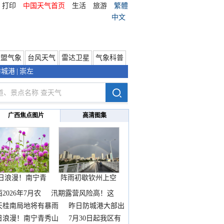
打印
中国天气首页
生活
旅游
繁體
中文
东盟气象
台风天气
雷达卫星
气象科普
防城港
|
崇左
广西焦点图片
高清图集
日浪漫！南宁青
阵雨初歇钦州上空
秀山
邂逅
2026年7月农
汛期露营风险高！这
天桂南局地将有暴雨
昨日防城港大部出
暴
日浪漫！南宁青秀山
7月30日起我区有