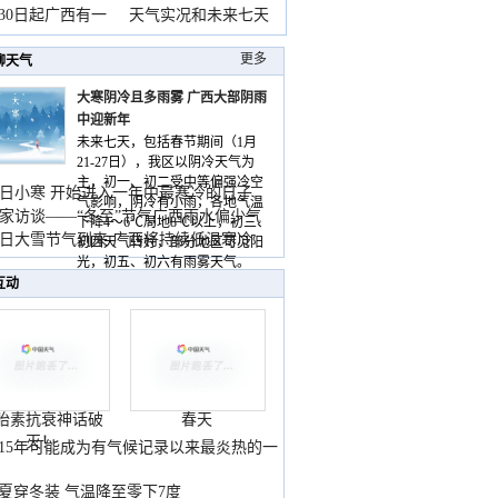
月30日起广西有一
天气实况和未来七天
更多
聊天气
大寒阴冷且多雨雾 广西大部阴雨
中迎新年
未来七天，包括春节期间（1月
21-27日），我区以阴冷天气为
主，初一、初二受中等偏强冷空
日小寒 开始进入一年中最寒冷的日子
气影响，阴冷有小雨，各地气温
家访谈——“冬至”节气广西雨水偏少气
下降4～6℃局地8℃以上，初三、
低
日大雪节气到来 广西将持续低温寒冷
初四天气转好，部分地区可见阳
气
光，初五、初六有雨雾天气。
互动
胎素抗衰神话破
春天
灭！
015年可能成为有气候记录以来最炎热的一
夏穿冬装 气温降至零下7度