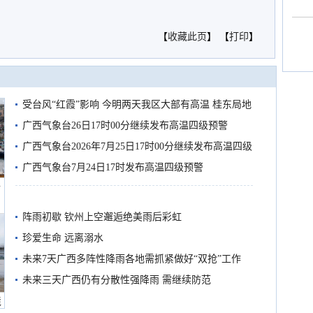
【
收藏此页
】 【
打印
】
受台风“红霞”影响 今明两天我区大部有高温 桂东局地
有较强降雨
广西气象台26日17时00分继续发布高温四级预警
广西气象台2026年7月25日17时00分继续发布高温四级
预警
广西气象台7月24日17时发布高温四级预警
船
阵雨初歇 钦州上空邂逅绝美雨后彩虹
珍爱生命 远离溺水
未来7天广西多阵性降雨各地需抓紧做好“双抢”工作
未来三天广西仍有分散性强降雨 需继续防范
境