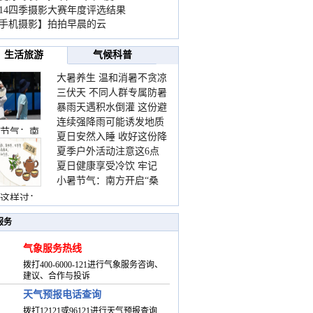
014四季摄影大赛年度评选结果
手机摄影】拍拍早晨的云
生活旅游
气候科普
大暑养生 温和消暑不贪凉
三伏天 不同人群专属防暑
暴雨天遇积水倒灌 这份避
要点请收好
连续强降雨可能诱发地质
险提示请收好
节气：南
夏日安然入睡 收好这份降
灾害 这些前兆要知道
夏季户外活动注意这6点
温小贴士
夏日健康享受冷饮 牢记
防暑健身两不误
小暑节气：南方开启“桑
“两注意一控制”
拿”模式 北方陆续进入雨
这样过：
季
服务
气象服务热线
拨打400-6000-121进行气象服务咨询、
建议、合作与投诉
天气预报电话查询
拨打12121或96121进行天气预报查询