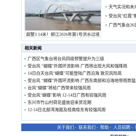
天气实况和未
受台风“红霞”
有较强降雨
广西气象台26
超警3.14米！柳江2026年第1号洪水过境
市民在堤岸见证汛况
相关新闻
广西区气象台将台风四级预警提升为三级
受台风 “蝴蝶”外围环流影响 广西将出现大风和强降雨
14日白天台风“蝴蝶”可能登陆广西沿海 致灾风险高
受台风 “蝴蝶”外围环流影响 广西东南部和沿海地带雨势
台风“蝴蝶”将给广西带来较强风雨
受台风“蝴蝶”影响 12-14日广西有较强风雨
东兴市竹山村荷花盛放迎来赏花期
12-14日北部湾海面及桂南桂东有较强风雨
关于我们
-
联系我们
-
帮助
-
人员招聘
-