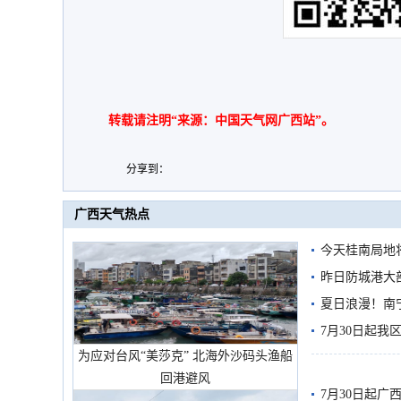
转载请注明“来源：中国天气网广西站”。
分享到：
广西天气热点
今天桂南局地将
需继续防范
昨日防城港大
雨
夏日浪漫！南
7月30日起
为应对台风“美莎克” 北海外沙码头渔船
回港避风
7月30日起