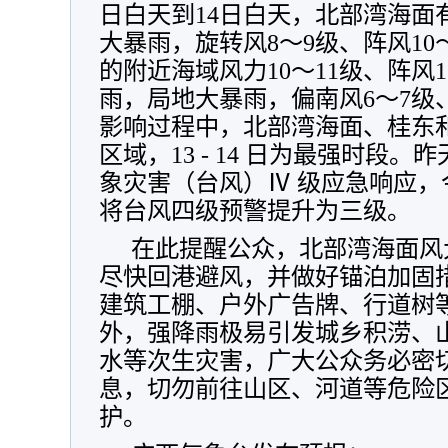
日白天到14日白天，北部湾海面
大暴雨，旋转风8～9级、阵风10
的附近海域风力10～11级、阵风
雨，局地大暴雨，偏南风6～7级
影响过程中，北部湾海面、桂东
区域，13 - 14 日为最强时段
象灾害（台风）Ⅳ 级应急响应，今
将台风四级预警提升为三级。
在此提醒公众，北部湾海面风
尽快回港避风，并做好锚泊加固
建筑工棚、户外广告牌、行道树
外，强降雨极易引发城乡积涝、
水等次生灾害，广大公众务必密
息，切勿前往山区、河道等危险
护。