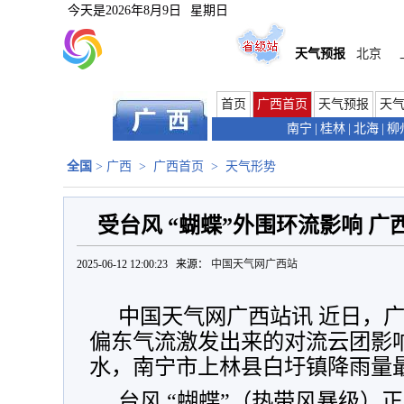
今天是
2026年8月9日
星期日
天气预报
北京
首页
广西首页
天气预报
天
南宁
|
桂林
|
北海
|
柳
全国
>
广西
>
广西首页
>
天气形势
受台风 “蝴蝶”外围环流影响 
2025-06-12 12:00:23 来源：
中国天气网广西站
中国天气网广西站讯 近日，
偏东气流激发出来的对流云团影
水，南宁市上林县白圩镇降雨量最大，
台风 “蝴蝶”（热带风暴级）