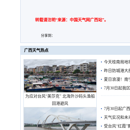
转载请注明“来源：中国天气网广西站”。
分享到：
广西天气热点
今天桂南局地将
需继续防范
昨日防城港大
雨
夏日浪漫！南
7月30日起
为应对台风“美莎克” 北海外沙码头渔船
回港避风
7月30日起
天气实况和未
受台风“红霞”