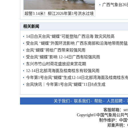
有较强降雨
广西气象台26
超警3.14米！柳江2026年第1号洪水过境
市民在堤岸见证汛况
相关新闻
14日白天台风“蝴蝶”可能登陆广西沿海 致灾风险高
受台风 “蝴蝶”外围环流影响 广西东南部和沿海地带雨势
台风“蝴蝶”将给广西带来较强风雨
受台风“蝴蝶”影响 12-14日广西有较强风雨
东兴市竹山村荷花盛放迎来赏花期
12-14日北部湾海面及桂南桂东有较强风雨
今年第1号台风“蝴蝶”生成12-14日北部湾海面及桂南桂东
台风快讯｜今年第1号台风“蝴蝶”11日8点生成
关于我们
-
联系我们
-
帮助
-
人员招聘
-
客服邮箱：
se
Copyright©中国气象局公共气象服
制作维护：中国
郑重声明：