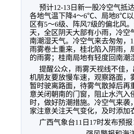
预计
12-13日新一股冷空气
各地气温下降4～6℃、局地8℃
区有5～6级、阵风7级的偏北风
天，全区阴天大部有小雨，冷空
南潮湿天气。冷空气来去匆匆，1
雨雾卷土重来，桂北陷入阴雨，
的雨雾；桂南局地有轻度回南潮
提醒公众，雨雾天视线不佳，
机朋友要放慢车速，观察路面，
暂时驶离路面，待雾气散掉后再
意关闭朝南的门窗，阻止水汽入
时，做好防潮措施。冷空气来袭
家注意关注天气变化，及时添加
广西气象台11日17时发布预报
强风警报和海