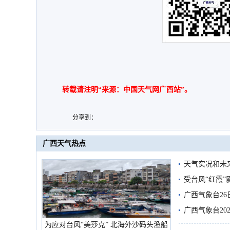
转载请注明“来源：中国天气网广西站”。
分享到：
广西天气热点
天气实况和未
受台风“红霞”
有较强降雨
广西气象台26
广西气象台20
为应对台风“美莎克” 北海外沙码头渔船
预警