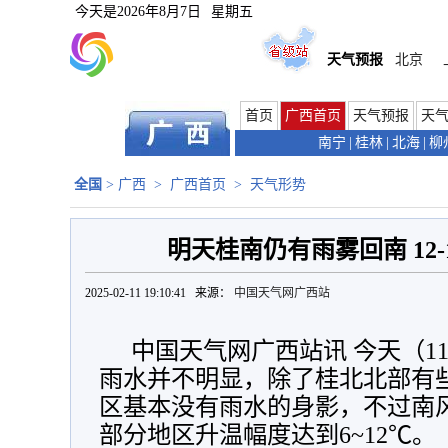
今天是
2026年8月7日
星期五
天气预报
北京
首页
广西首页
天气预报
天
南宁
|
桂林
|
北海
|
柳
全国
>
广西
>
广西首页
>
天气形势
明天桂南仍有雨雾回南 12
2025-02-11 19:10:41 来源：
中国天气网广西站
中国天气网广西站讯 今天（11
雨水并不明显，除了桂北北部有
区基本没有雨水的身影，不过南
部分地区升温幅度达到6~12℃。