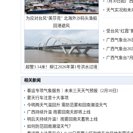
7月30日起
天气实况和未
为应对台风“美莎克” 北海外沙码头渔船
回港避风
受台风“红霞”
有较强降雨
广西气象台26
广西气象台20
预警
广西气象台7月
超警3.14米！柳江2026年第1号洪水过境
市民在堤岸见证汛况
相关新闻
春运专项气象服务｜未来三天天气预报（2月10日）
雾天行车注意十大事项
今明两天气温回升 需防范雾和回南潮湿天气
广西持续升温 雨雾回南天即将上线
明后天持续升温！雨雾回南天蓄势上线
如何防范回南潮湿天气？