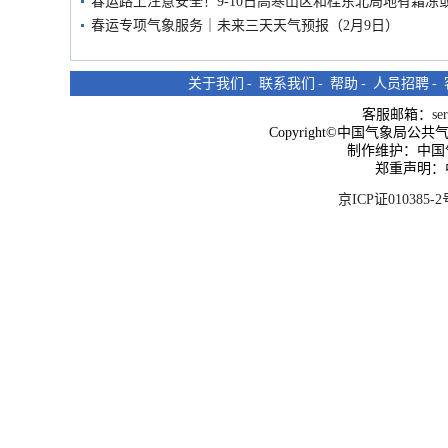
春运路上注意安全！9-10日高寒山区和桂东北局地有霜冻
春运专项气象服务｜未来三天天气预报（2月9日）
关于我们
-
联系我们
-
帮助
-
人员招聘
-
客服邮箱：
se
Copyright©中国气象局公共气象服
制作维护：中国
郑重声明：
京ICP证010385-2