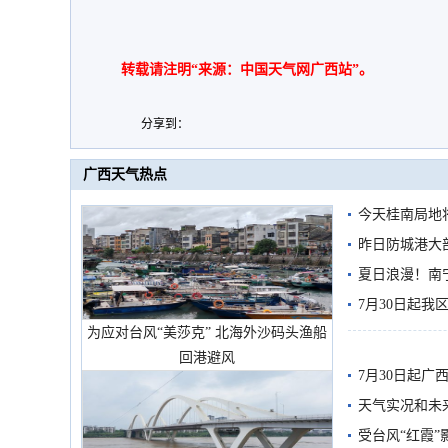
转载请注明“来源：中国天气网广西站”。
分享到：
广西天气热点
今天桂南局地将
需继续防范
昨日防城港大
雨
夏日浪漫！南
7月30日起
为应对台风“美莎克” 北海外沙码头渔船
回港避风
7月30日起
天气实况和未
受台风“红霞”