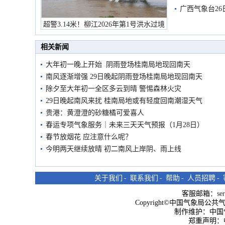
有较强降雨
广西气象台26
超警3.14米！柳江2026年第1号洪水过境
市民在堤岸见证汛况
相关新闻
大年初一晚上开始 阴雨登场桂南局地现回南天
南风逐渐增强 29日晚起阴雨登场桂南局地现回南天
除夕至大年初一全区多云到晴 警惕森林火灾
29日晚起南风来扰 桂南局地或有轻度回南潮湿天气
贵港：黄澄澄的砂糖橘可爱喜人
春运专项气象服务｜未来三天天气预报（1月28日）
春节放烟花 应注意什么呢？
今明两天继续放晴 初二南风上岸阴、雨上线
关于我们
-
联系我们
-
帮助
-
人员招聘
-
客服邮箱：
se
Copyright©中国气象局公共气象服
制作维护：中国
郑重声明：