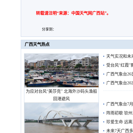
转载请注明“来源：中国天气网广西站”。
分享到：
广西天气热点
天气实况和未
受台风“红霞”
有较强降雨
广西气象台26
广西气象台20
为应对台风“美莎克” 北海外沙码头渔船
预警
回港避风
广西气象台7月
阵雨初歇 钦
珍爱生命 远
未来7天广西