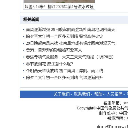
超警3.14米！柳江2026年第1号洪水过境
市民在堤岸见证汛况
相关新闻
南风逐渐增强 29日晚起阴雨登场桂南局地现回南天
除夕至大年初一全区多云到晴 警惕森林火灾
29日晚起南风来扰 桂南局地或有轻度回南潮湿天气
贵港：黄澄澄的砂糖橘可爱喜人
春运专项气象服务｜未来三天天气预报（1月28日）
春节放烟花 应注意什么呢？
今明两天继续放晴 初二南风上岸阴、雨上线
除夕至大年初一全区多云到晴 气温逐渐回升
关于我们
-
联系我们
-
帮助
-
人员招聘
-
客服邮箱：
se
Copyright©中国气象局公共气象服
制作维护：中国
郑重声明：
京ICP证010385-2