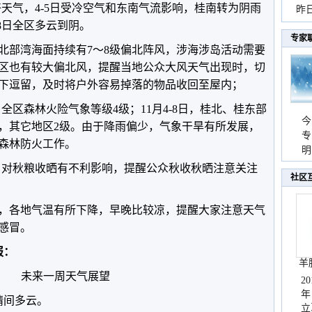
晴好天气，4-5日受冷空气和东南气流影响，桂南转为阴雨
暴
昨
-8日全区多云到阴。
秀
专家
北部湾海面持续有7～8级偏北阵风，
涉海涉岛活动需要
区也有较大偏北风，提醒当地公众大风天气出现时，切
下逗留，及时将户外容易掉落的物品收回至屋内；
，全区森林火险气象等级4级；11月4-8日，桂北、桂东部
今
级，其它地区2级。由于降雨偏少，气象干旱有所发展，
专
森林防火工作。
温
明
天
气，对秋粮收晒有不利影响，提醒公众秋收秋晒注意关注
社区
，各地气温有所下降，早晚比较凉，提醒大家注意天气
感冒。
报：
羊
未来一周天气展望
2
年
晴间多云。
立