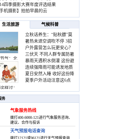
014四季摄影大赛年度评选结果
手机摄影】拍拍早晨的云
生活旅游
气候科普
立秋话养生：“贴秋膘”莫
暑热未退空调吹不停 3招
着急 先清暑再防燥
户外露营怎么玩更安心？
护住肩颈不酸痛
三伏天 不同人群专属防暑
这份攻略请收好
节气：北
暴雨天遇积水倒灌 这份避
要点请收好
连续强降雨可能诱发地质
险提示请收好
夏日安然入睡 收好这份降
灾害 这些前兆要知道
夏季户外活动注意这6点
温小贴士
防暑健身两不误
这样过：
服务
气象服务热线
拨打400-6000-121进行气象服务咨询、
建议、合作与投诉
天气预报电话查询
拨打12121或96121进行天气预报查询