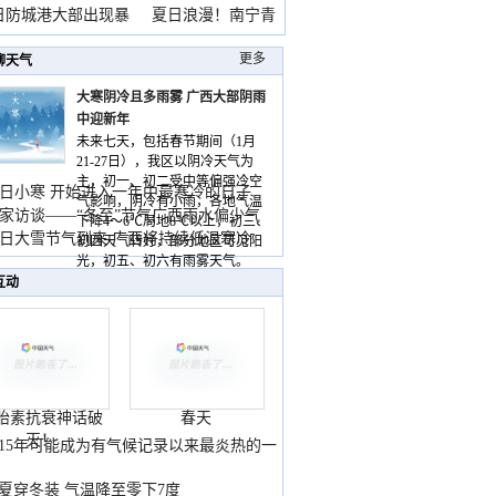
雨
日防城港大部出现暴
夏日浪漫！南宁青
山
更多
聊天气
大寒阴冷且多雨雾 广西大部阴雨
中迎新年
未来七天，包括春节期间（1月
21-27日），我区以阴冷天气为
主，初一、初二受中等偏强冷空
日小寒 开始进入一年中最寒冷的日子
气影响，阴冷有小雨，各地气温
家访谈——“冬至”节气广西雨水偏少气
下降4～6℃局地8℃以上，初三、
低
日大雪节气到来 广西将持续低温寒冷
初四天气转好，部分地区可见阳
气
光，初五、初六有雨雾天气。
互动
胎素抗衰神话破
春天
灭！
015年可能成为有气候记录以来最炎热的一
夏穿冬装 气温降至零下7度