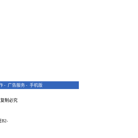
作
-
广告服务
-
手机版
所有 复制必究
B2-