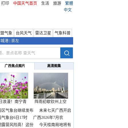
打印
中国天气首页
生活
旅游
繁體
中文
东盟气象
台风天气
雷达卫星
气象科普
防城港
|
崇左
广西焦点图片
高清图集
日浪漫！南宁青
阵雨初歇钦州上空
秀山
邂逅
西区气象台继续发布
未来七天广西开启
热
西气象台6日17时
广西2026年7月农
期露营风险高！这份
今天桂南局地将有