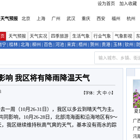
设为首页
加入收藏
天气预报
北京
上海
广州
武汉
重庆
西安
福州
杭州
首页
天气预报
天气实况
四季旅游
生活气象
行业气象
气象影视
南宁
|
桂林
|
北海
|
柳州
|
百色
|
河池
|
来宾
|
梧州
|
贺州
|
贵港
|
玉林
|
钦州
|
气影响 我区将有降雨降温天气
站
大
中
【字体：
小
】
去一周（10月26-31日），我区以多云到晴天气为主。
夏
同影响，10月26-28日，北部湾海面和沿海地区有9～
广
白天，我区继续维持秋高气爽的天气，基本没有雨水的踪
晴
广
汛