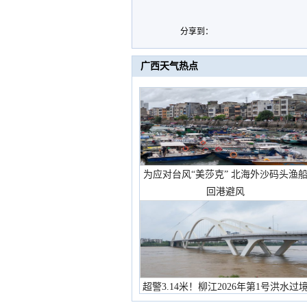
分享到：
广西天气热点
为应对台风“美莎克” 北海外沙码头渔
回港避风
超警3.14米！柳江2026年第1号洪水过
市民在堤岸见证汛况