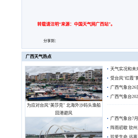
转载请注明“来源：中国天气网广西站”。
分享到：
广西天气热点
天气实况和未
受台风“红霞”
有较强降雨
广西气象台26
广西气象台20
为应对台风“美莎克” 北海外沙码头渔船
预警
回港避风
广西气象台7月
阵雨初歇 钦
珍爱生命 远