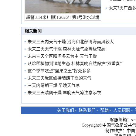
未来7天广西
超警3.14米！柳江2026年第1号洪水过境
市民在堤岸见证汛况
相关新闻
未来三天内天气干燥 沿海和北部湾海面风较大
未来三天天气干燥 森林火险气象等级较高
未来三天全区晴间多云为主 天气干燥
从珍稀植物到湿地生态 桂林奏响自然保护“双重奏”
这个季节吃点“坚果之王”好处多多
未来三天我区维持晴朗干燥的天气
三天内晴朗干燥 早晚天气凉
未来三天晴朗干燥 早晚天气凉注意添衣
关于我们
-
联系我们
-
帮助
-
人员招聘
-
客服邮箱：
se
Copyright©中国气象局公共气象服
制作维护：中国