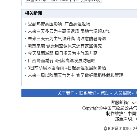
市民在堤岸见证汛况
相关新闻
受副热带高压影响 广西高温返场
未来三天多云为主高温返场 局地气温超37℃
未来三天云为主气温升高 请注意防暑降温
暑热来袭 健康用空调原来还有这些讲究
今天降雨减弱 周日多云为主气温升高
广西降雨减弱 4日起高温发展防暑晒
3日前防局地强降雨 4日起高温发展防暑晒
未来一周以阵雨天气为主 宜早做好晚稻移栽和管理
关于我们
-
联系我们
-
帮助
-
人员招聘
-
客服邮箱：
se
Copyright©中国气象局公共气象服
制作维护：中国
郑重声明：
京ICP证010385-2