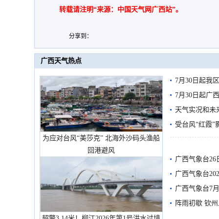
转载请注明“来源：中国天气网广西站”。
分享到：
广西天气热点
7月30日起
7月30日起
天气实况和未
受台风“红霞”
为应对台风“美莎克” 北海外沙码头渔船
有较强降雨
回港避风
广西气象台26
广西气象台20
预警
广西气象台7月
阵雨初歇 钦
超警3.14米！柳江2026年第1号洪水过境