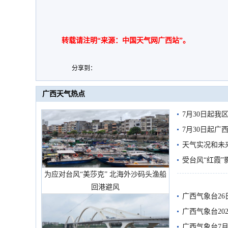
转载请注明“来源：中国天气网广西站”。
分享到：
广西天气热点
7月30日起
7月30日起
天气实况和未
受台风“红霞”
为应对台风“美莎克” 北海外沙码头渔船
有较强降雨
回港避风
广西气象台26
广西气象台20
预警
广西气象台7月