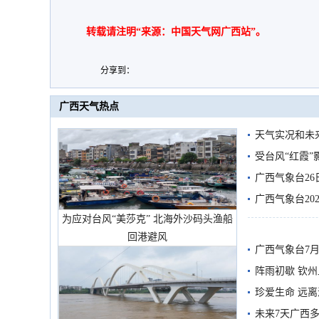
转载请注明“来源：中国天气网广西站”。
分享到：
广西天气热点
天气实况和未
受台风“红霞”
有较强降雨
广西气象台26
广西气象台20
为应对台风“美莎克” 北海外沙码头渔船
预警
回港避风
广西气象台7月
阵雨初歇 钦
珍爱生命 远
未来7天广西