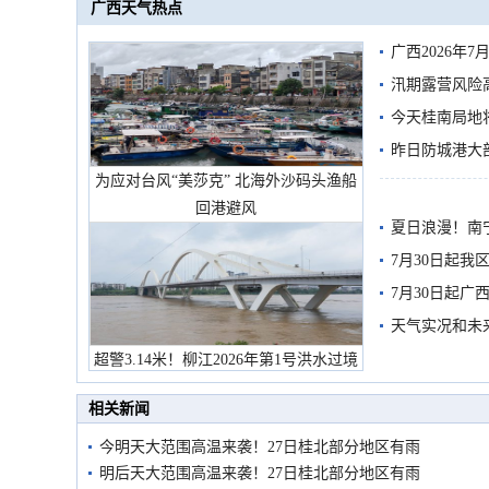
广西天气热点
广西2026年
汛期露营风险
今天桂南局地将
需继续防范
昨日防城港大
为应对台风“美莎克” 北海外沙码头渔船
雨
回港避风
夏日浪漫！南
7月30日起
7月30日起
天气实况和未
超警3.14米！柳江2026年第1号洪水过境
市民在堤岸见证汛况
相关新闻
今明天大范围高温来袭！27日桂北部分地区有雨
明后天大范围高温来袭！27日桂北部分地区有雨