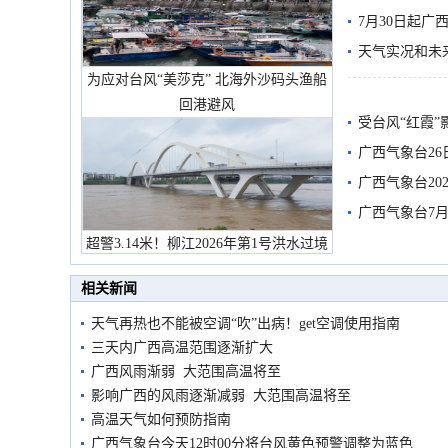
7月30日起
天气实况和未
为应对台风“美莎克” 北海外沙码头渔船
回港避风
受台风“红霞”
有较强降雨
广西气象台26
广西气象台20
预警
广西气象台7月
超警3.14米！柳江2026年第1号洪水过境
市民在堤岸见证汛况
相关新闻
天气再热也不能被空调“吹”出病！get空调使用指南
三天内广西高温范围逐渐扩大
广西风雨渐弱 大范围高温将至
影响广西的风雨逐渐减弱 大范围高温将至
高温天气如何预防指南
广西气象台今天12时00分将台风黄色预警调整为蓝色