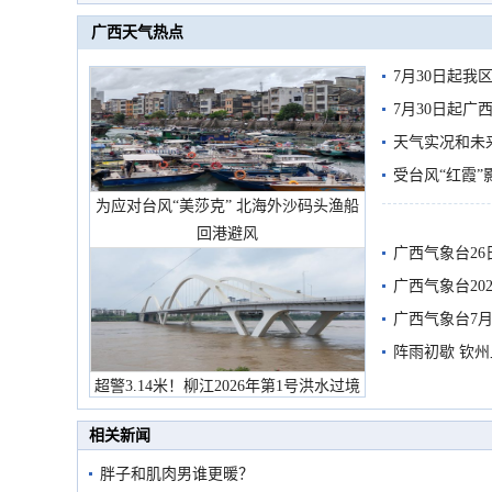
广西天气热点
7月30日起
7月30日起
天气实况和未
受台风“红霞”
为应对台风“美莎克” 北海外沙码头渔船
有较强降雨
回港避风
广西气象台26
广西气象台20
预警
广西气象台7月
阵雨初歇 钦
超警3.14米！柳江2026年第1号洪水过境
市民在堤岸见证汛况
相关新闻
胖子和肌肉男谁更暖？