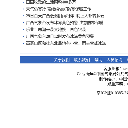
田园牧歌的生活圈粉400多万
天气仍寒冷 需继续做好防寒保暖工作
29日白天广西低温阴雨相伴 晚上大都转多云
广西气象台发布冰冻黄色预警 注意防寒保暖
乐业：寒潮来袭大地换上白色银装
广西气象台28日12时发布冰冻黄色预警
高寒山区和桂东北局地有小雪、雨夹雪或冰冻
关于我们
-
联系我们
-
帮助
-
人员招聘
-
客服邮箱：
se
Copyright©中国气象局公共气象服
制作维护：中国
郑重声明：
京ICP证010385-2