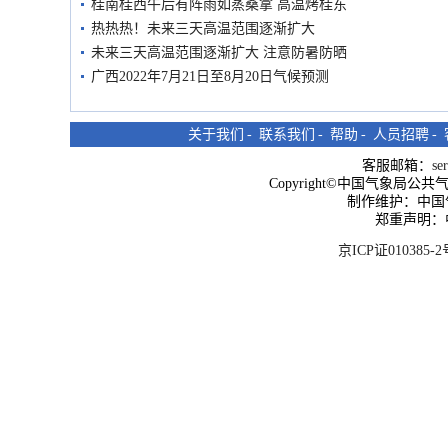
桂南桂西午后有阵雨如蒸桑拿 高温烤桂东
热热热！未来三天高温范围逐渐扩大
未来三天高温范围逐渐扩大 注意防暑防晒
广西2022年7月21日至8月20日气候预测
关于我们
-
联系我们
-
帮助
-
人员招聘
-
客服邮箱：
se
Copyright©中国气象局公共气象服
制作维护：中国
郑重声明：
京ICP证010385-2