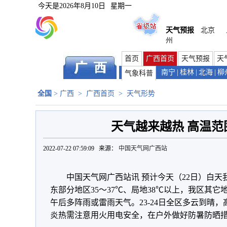
今天是
2026年8月10日
星期一
天气预报
北京
州
首页
广西首页
天气预报
天
南宁
|
桂林
|
北海
|
柳
气象科普
全国
>
广西
>
广西首页
>
天气形势
天气越来越热 高温范
2022-07-22 07:59:09 来源：
中国天气网广西站
中国天气网广西站讯 预计今天（22日）白
东部分地区35～37℃、局地38℃以上，我区其它
午后多阵雨或雷雨天气。23-24日全区多云到晴
炎热需注意用火用电安全，在户外做好防暑防晒