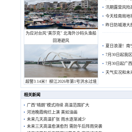
汛期露营风险
今天桂南局地将
需继续防范
昨日防城港大
为应对台风“美莎克” 北海外沙码头渔船
雨
回港避风
夏日浪漫！南
7月30日起
7月30日起
天气实况和未
超警3.14米！柳江2026年第1号洪水过境
市民在堤岸见证汛况
相关新闻
广西“晴朗”模式持续 高温范围扩大
河池晚霞绚烂上演 美如油画
未来几天高温扩张 雨水逐渐减少
未来三天高温愈演愈烈 需防午后阵雨突袭