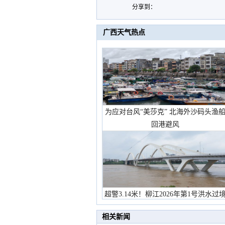
分享到：
广西天气热点
为应对台风“美莎克” 北海外沙码头渔
回港避风
超警3.14米！柳江2026年第1号洪水过
市民在堤岸见证汛况
相关新闻