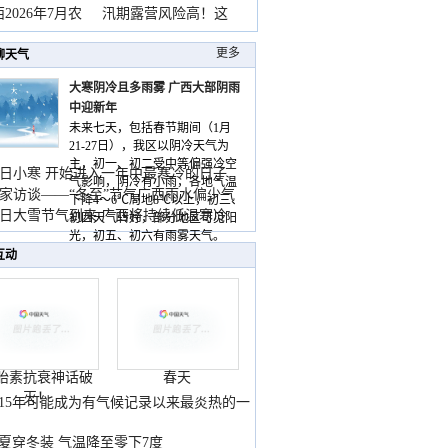
2026年7月农
汛期露营风险高！这
更多
聊天气
大寒阴冷且多雨雾 广西大部阴雨
中迎新年
未来七天，包括春节期间（1月
21-27日），我区以阴冷天气为
主，初一、初二受中等偏强冷空
日小寒 开始进入一年中最寒冷的日子
气影响，阴冷有小雨，各地气温
家访谈——“冬至”节气广西雨水偏少气
下降4～6℃局地8℃以上，初三、
低
日大雪节气到来 广西将持续低温寒冷
初四天气转好，部分地区可见阳
气
光，初五、初六有雨雾天气。
互动
胎素抗衰神话破
春天
灭！
015年可能成为有气候记录以来最炎热的一
夏穿冬装 气温降至零下7度