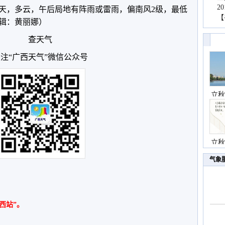
2
天，多云，午后局地有阵雨或雷雨，偏南风2级，最低
【
编辑：黄丽娜）
查天气
注“广西天气”微信公众号
立秋
立秋
气象
西站”。