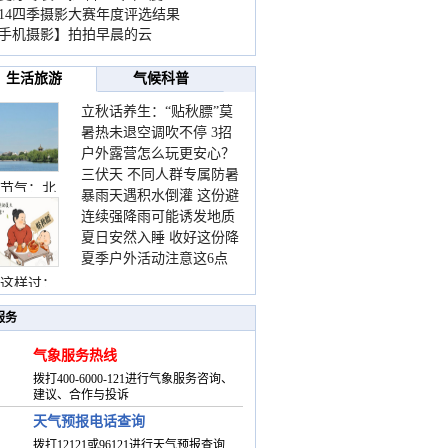
014四季摄影大赛年度评选结果
手机摄影】拍拍早晨的云
生活旅游
气候科普
立秋话养生：“贴秋膘”莫
暑热未退空调吹不停 3招
着急 先清暑再防燥
户外露营怎么玩更安心？
护住肩颈不酸痛
三伏天 不同人群专属防暑
这份攻略请收好
节气：北
暴雨天遇积水倒灌 这份避
要点请收好
连续强降雨可能诱发地质
险提示请收好
夏日安然入睡 收好这份降
灾害 这些前兆要知道
夏季户外活动注意这6点
温小贴士
防暑健身两不误
这样过：
服务
气象服务热线
拨打400-6000-121进行气象服务咨询、
建议、合作与投诉
天气预报电话查询
拨打12121或96121进行天气预报查询