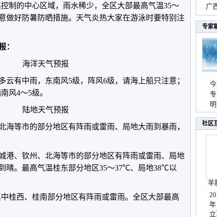
副高控制的中心区域，雨水稀少，全区大部最高气温35～
时
广西
要注意做好防暑防晒措施。天气炎热大家在游泳时要特别注
份
专家
预报：
海洋天气预报
多云有中雨，东南风5级，阵风6级，请海上船只注意；
今
偏南风4～5级。
专
温
明
陆地天气预报
天
社区
北海等市的部分地区有阵雨或雷雨、局地大雨到暴雨，
城港、钦州、北海等市的部分地区有阵雨或雷雨、局地
晴。最高气温桂东部分地区35～37℃、局地38℃以
羊
2
，其中桂西、桂南部分地区有阵雨或雷雨。全区大部最高
年
立