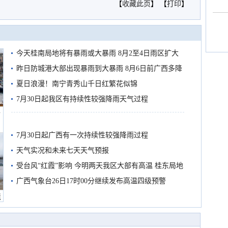
【
收藏此页
】 【
打印
】
今天桂南局地将有暴雨或大暴雨 8月2至4日雨区扩大
需继续防范
昨日防城港大部出现暴雨到大暴雨 8月6日前广西多降
雨
夏日浪漫！南宁青秀山千日红繁花似锦
7月30日起我区有持续性较强降雨天气过程
船
7月30日起广西有一次持续性较强降雨过程
天气实况和未来七天天气预报
受台风“红霞”影响 今明两天我区大部有高温 桂东局地
有较强降雨
广西气象台26日17时00分继续发布高温四级预警
境