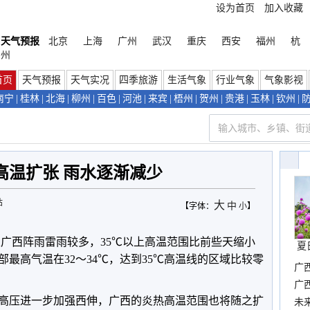
设为首页
加入收藏
天气预报
北京
上海
广州
武汉
重庆
西安
福州
杭
州
首页
天气预报
天气实况
四季旅游
生活气象
行业气象
气象影视
南宁
|
桂林
|
北海
|
柳州
|
百色
|
河池
|
来宾
|
梧州
|
贺州
|
贵港
|
玉林
|
钦州
|
高温扩张 雨水逐渐减少
站
大
中
【字体：
小
】
天广西阵雨雷雨较多，35℃以上高温范围比前些天缩小
夏
部最高气温在32～34℃，达到35℃高温线的区域比较零
广
确
广
高压进一步加强西伸，广西的炎热高温范围也将随之扩
布
未