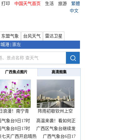
打印
中国天气首页
生活
旅游
繁體
中文
东盟气象
台风天气
雷达卫星
防城港
|
崇左
广西焦点图片
高清图集
日浪漫！南宁青
阵雨初歇钦州上空
秀山
邂逅
西气象台9日17时
高温来袭！看如何正
西气象台8日17时
广西区气象台继续发
来七天广西开启晴热
广西气象台6日17