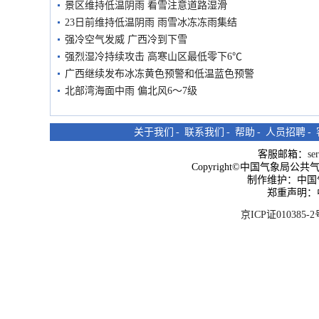
景区维持低温阴雨 看雪注意道路湿滑
23日前维持低温阴雨 雨雪冰冻冻雨集结
强冷空气发威 广西冷到下雪
强烈湿冷持续攻击 高寒山区最低零下6℃
广西继续发布冰冻黄色预警和低温蓝色预警
北部湾海面中雨 偏北风6～7级
关于我们
-
联系我们
-
帮助
-
人员招聘
-
客服邮箱：
se
Copyright©中国气象局公共气象服
制作维护：中国
郑重声明：
京ICP证010385-2