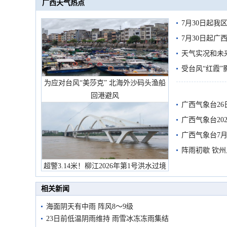
广西天气热点
7月30日起
7月30日起
天气实况和未
受台风“红霞”
为应对台风“美莎克” 北海外沙码头渔船
有较强降雨
回港避风
广西气象台26
广西气象台20
预警
广西气象台7月
阵雨初歇 钦
超警3.14米！柳江2026年第1号洪水过境
市民在堤岸见证汛况
相关新闻
海面阴天有中雨 阵风8～9级
23日前低温阴雨维持 雨雪冰冻冻雨集结