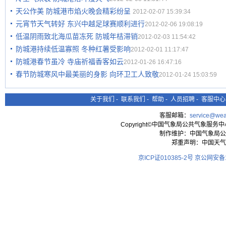
天公作美 防城港市焰火晚会精彩纷呈
2012-02-07 15:39:34
元宵节天气转好 东兴中越足球赛顺利进行
2012-02-06 19:08:19
低温阴雨致北海瓜苗冻死 防城年桔滞销
2012-02-03 11:54:42
防城港持续低温寡照 冬种红薯受影响
2012-02-01 11:17:47
防城港春节虽冷 寺庙祈福香客如云
2012-01-26 16:47:16
春节防城寒风中最美丽的身影 向环卫工人致敬
2012-01-24 15:03:59
关于我们
-
联系我们
-
帮助
-
人员招聘
-
客服中心
客服邮箱：
service@wea
Copyright©中国气象局公共气象服务中心 All
制作维护：中国气象局公
郑重声明：中国天气
京ICP证010385-2号
京公网安备11