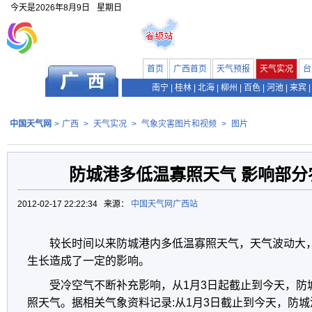
今天是
2026年8月9日
星期日
首页
广西首页
天气预报
天气实况
台
南宁
|
桂林
|
北海
|
柳州
|
百色
|
河池
|
来宾
|
中国天气网
>
广西
>
天气实况
>
气象灾害图片和视频
>
图片
防城港多低温寡照天气 影响部分
2012-02-17 22:22:34 来源：
中国天气网广西站
较长时间以来防城港内多低温寡照天气，天气波动大
生长造成了一定的影响。
受冷空气不断补充影响，从1月3日起截止到今天，防
照天气。据相关气象资料记录:从1月3日截止到今天，防