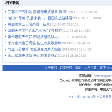
相关新闻
受弱冷空气影响 防城港市旅游业“降温”
2011-11-20 20:54:36
“纳沙”“尼格”先后来袭 广西国庆旅游降温
2011-10-07 10:30:18
黄金周第二天降雨趋于结束
2011-10-03 08:36:18
晴朗天气“热”了漓江水“火”了桂林游
2011-08-20 11:49:52
黄金暑假天气好 阳朔旅游热似火
2011-07-16 08:44:31
来宾象州连日高温 催生凉泉旅游热
2011-07-08 09:42:23
气温节节攀升 防城港海滩游人如织
2011-05-29 12:14:58
雨后绿城更清新 来此旅游更舒心
2010-11-25 19:02:07
关于我们
-
联系我们
-
帮助
-
人员招聘
-
客服中心
客服邮箱：
service@wea
Copyright©中国气象局公共气象服务中心 All
制作维护：中国气象局公
郑重声明：中国天气
京ICP证010385-2号
京公网安备11