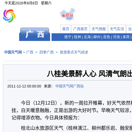
今天是
2026年8月8日
星期六
首页
广西首页
天气预报
天气实况
台
南宁
|
桂林
|
北海
|
柳州
|
百色
|
河池
|
来宾
|
中国天气网
>
广西
>
四季广西
>
旅游景点天气综述
八桂美景醉人心 风清气朗
2011-12-12 00:00:00 来源：
中国天气网广西站
今日（12月12日），新的一周拉开帷幕，好天气依
挂，白天暖意融融，正是出游的大好时节。早晚天气较凉
记得增添衣物。今日具体预报为：
桂北山水旅游区天气（桂林漓江、柳州都乐岩、融安